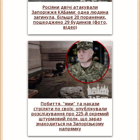
Росіяни двічі атакували
Запоріжжя КАБами: одна людина
загинула, більше 20 поранених,
пошкоджено 29 будинків (фото,
відео)
Побиття, "ями" та накази
стріляти по своїх: опублікували
розслідування про 225-й окремий
штурмовий полк, що зараз
знаходиться на Запорізькому
напрямку