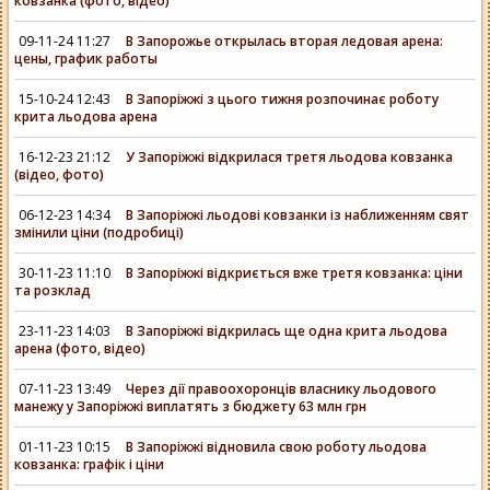
ковзанка (фото, відео)
09-11-24 11:27
В Запорожье открылась вторая ледовая арена:
цены, график работы
15-10-24 12:43
В Запоріжжі з цього тижня розпочинає роботу
крита льодова арена
16-12-23 21:12
У Запоріжжі відкрилася третя льодова ковзанка
(відео, фото)
06-12-23 14:34
В Запоріжжі льодові ковзанки із наближенням свят
змінили ціни (подробиці)
30-11-23 11:10
В Запоріжжі відкриється вже третя ковзанка: ціни
та розклад
23-11-23 14:03
В Запоріжжі відкрилась ще одна крита льодова
арена (фото, відео)
07-11-23 13:49
Через дії правоохоронців власнику льодового
манежу у Запоріжжі виплатять з бюджету 63 млн грн
01-11-23 10:15
В Запоріжжі відновила свою роботу льодова
ковзанка: графік і ціни