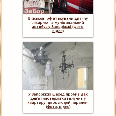
Військові рф атакували дитячу
лікарню та муніципальний
автобус у Запоріжжі (фото,
відео)
У Запоріжжі шахед пробив дах
дев'ятиповерхівки і влучив у
квартиру: двоє людей поранені
(фото, відео)