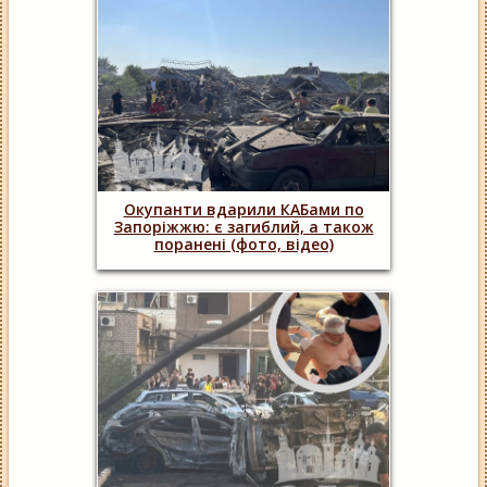
Окупанти вдарили КАБами по
Запоріжжю: є загиблий, а також
поранені (фото, відео)