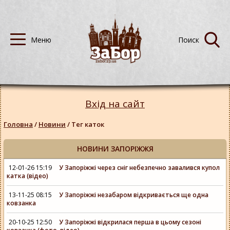
Вхід на сайт
Головна
/
Новини
/
Тег каток
НОВИНИ ЗАПОРІЖЖЯ
12-01-26 15:19
У Запоріжжі через сніг небезпечно завалився купол
катка (відео)
13-11-25 08:15
У Запоріжжі незабаром відкривається ще одна
ковзанка
20-10-25 12:50
У Запоріжжі відкрилася перша в цьому сезоні