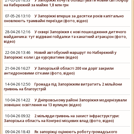
21-05-26 18:33
У Запоріжжі хочуть облаштувати новий світлофор
на Набережній за майже 1,8 млн грн
07-05-26 13:10
У Запоріжжі вперше за десятки років капітально
оновлюють трамвайні переїзди (фото, відео)
28-04-26 12:16
У сквері Запоріжжя є нові пошкодження дитячого
майданчика: тут відірвані гойдалки та канатний атракціон (фото,
відео)
22-04-26 13:46
Новий автобусний маршрут по Набережній у
Запоріжжі: коли і де курсуватиме (відео)
21-04-26 16:27
У Запорізькій області 200 км доріг закрили
антидроновими сітками (фото, відео)
14-04-26 12:50
Громада під Запоріжжям витратить 2 мільйони
гривень на благоустрій
10-04-26 14:22
У Дніпровському районі Запоріжжя модернізували
зовнішнє освітлення на 13 вулицях (відео)
10-04-26 09:32
2 мільярди гривень на захист інфраструктури:
Запорізька область на Конгресі місцевих влад (фото, відео)
09-04-26 18:43
Як запоріжці оцінюють роботу громадського