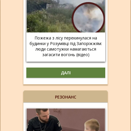
Пожежа з лісу перекинулася на
будинки у Розумівці під Запоріжжям:
люди самотужки намагаються
загасити вогонь (відео)
ДАЛІ
РЕЗОНАНС