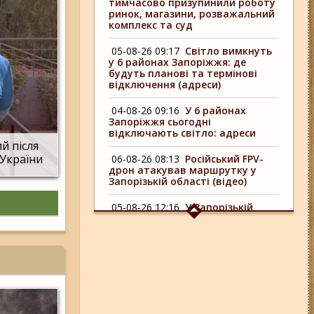
тимчасово призупинили роботу
ринок, магазини, розважальний
комплекс та суд
05-08-26 09:17
Світло вимкнуть
у 6 районах Запоріжжя: де
будуть планові та термінові
відключення (адреси)
04-08-26 09:16
У 6 районах
Запоріжжя сьогодні
відключають світло: адреси
й після
 України
06-08-26 08:13
Російський FPV-
дрон атакував маршрутку у
Запорізькій області (відео)
05-08-26 12:16
У Запорізькій
області ресторан оштрафували
більш ніж на 600 тисяч гривень:
що виявила податкова
06-08-26 09:14
Світло
відключать у 6 районах
Запоріжжя: де не буде
електроенергії 6 серпня