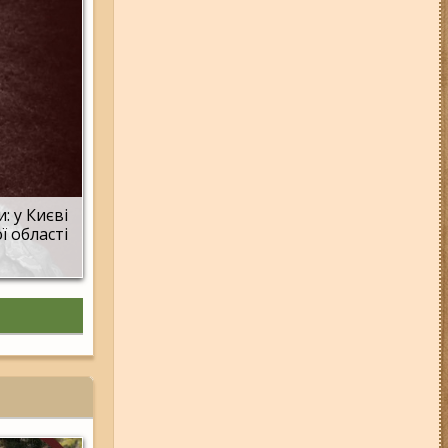
01-08-26 22:20
Росіяни
атакували Запоріжжя та
область дронами та КАБами:
загинула людина, у місті
сталася велика пожежа (фото,
відео)
04-08-26 12:35
Побиття, "ями" та
накази стріляти по своїх:
опублікували розслідування про
225-й окремий штурмовий полк,
що зараз знаходиться на
Запорізькому напрямку
: у Києві
ї області
06-08-26 07:49
У Запоріжжі
шахед пробив дах
дев'ятиповерхівки і влучив у
квартиру: двоє людей поранені
(фото, відео)
05-08-26 07:50
Військові рф
атакували дитячу лікарню та
муніципальний автобус у
Запоріжжі (фото, відео)