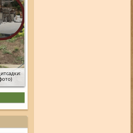
дитсадки:
(фото)