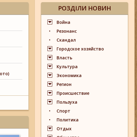
РОЗДІЛИ НОВИН
Война
Резонанс
Скандал
Городское хозяйство
Власть
Культура
ото)
Экономика
Регион
Происшествие
Пользуха
Спорт
Политика
Отдых