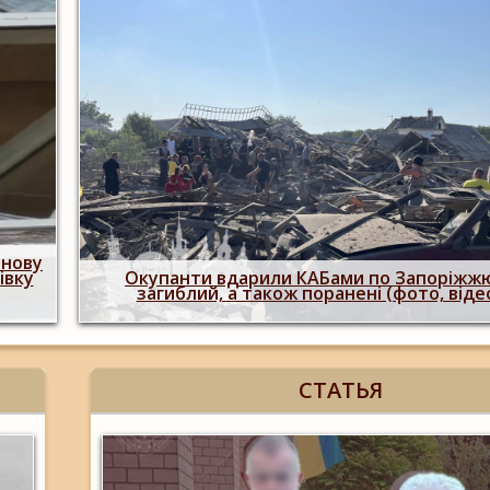
Росіяни двічі атакували Запоріжжя КАБами:
 є
людина загинула, більше 20 поранених
пошкоджено 29 будинків (фото, відео
СТАТЬЯ