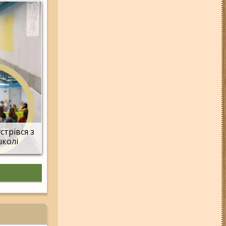
стрівся з
школі