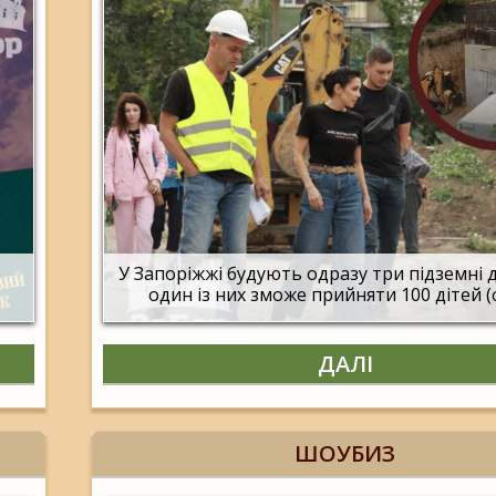
о
У Запоріжжі будують одразу три підземні 
один із них зможе прийняти 100 дітей 
ДАЛІ
ШОУБИЗ