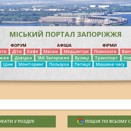
МІСЬКИЙ ПОРТАЛ ЗАПОРІЖЖЯ
ФОРУМ
АФІША
ФІРМИ
ати
Діти
Кафе
Масаж
Медцентри
Психологи
Ван
іжжя
Довідка
ЗМІ Запоріжжя
Вулиці
Транспорт
Но
Ціни
Моніторинг
Пользуха
Петиції
Машина часу
КАТИ У РОЗДІЛІ
ПОШУК ПО ВСЬОМУ 