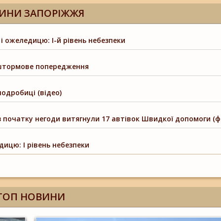
ИНИ ЗАПОРІЖЖЯ
 ожеледицю: І-й рівень небезпеки
 штормове попередження
подробиці (відео)
з початку негоди витягнули 17 автівок Швидкої допомоги (ф
ицю: І рівень небезпеки
ТОП НОВИНИ