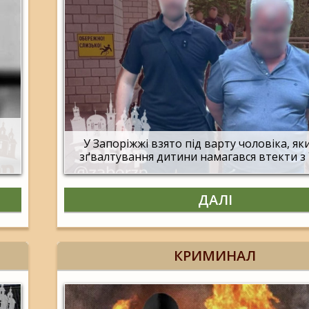
У Запоріжжі взято під варту чоловіка, яки
зґвалтування дитини намагався втекти з
ДАЛІ
КРИМИНАЛ