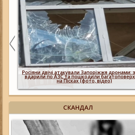
нову
вку
Окупанти вдарили КАБами по Запоріжжю:
загиблий, а також поранені (фото, відео)
СКАНДАЛ