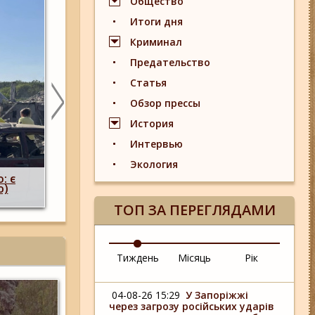
Общество
Итоги дня
Криминал
Предательство
Статья
Обзор прессы
История
Интервью
Побиття, "ями" та накази стріляти по с
Экология
 одна
опублікували розслідування про 225-й о
,
штурмовий полк, що зараз знаходитьс
)
Запорізькому напрямку
ТОП ЗА ПЕРЕГЛЯДАМИ
Тиждень
Місяць
Рік
04-08-26 15:29
У Запоріжжі
через загрозу російських ударів