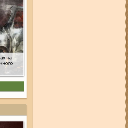
04-08-26 11:14
Що зміниться для
жителів Запоріжжя з серпня:
нові виплати, допомога ВПО та
зміни для ФОПів
01-08-26 14:10
Стали відомі
подробиці ДТП з
неповнолітньою
мотоциклісткою на Космосі в
Запоріжжі (фото, відео)
мах на
06-08-26 17:11
Три заклади із
ічного
Запоріжжя стали фіналістами
української ресторанної премії
06-08-26 12:40
У ЄС з 5 серпня
змінюють правила тимчасового
захисту для українських
чоловіків
03-08-26 09:03
Без світла у 6
районах Запоріжжя: де 3 серпня
відбудуться планові та
термінові відключення
електроенергії