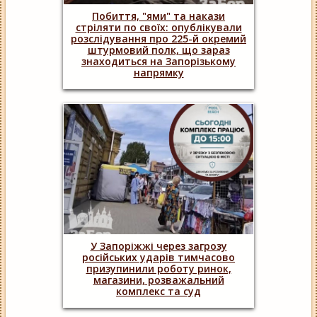
Побиття, "ями" та накази
стріляти по своїх: опублікували
розслідування про 225-й окремий
штурмовий полк, що зараз
знаходиться на Запорізькому
напрямку
У Запоріжжі через загрозу
російських ударів тимчасово
призупинили роботу ринок,
магазини, розважальний
комплекс та суд