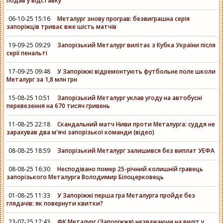
подав у відставку
06-10-25 15:16
Металург знову програв: безвиграшна серія
запоріжців триває вже шість матчів
19-09-25 09:29
Запорізький Металург вилітає з Кубка України після
серії пенальті
17-09-25 09:48
У Запоріжжі відремонтують футбольне поле школи
Металург за 1,8 млн грн
15-08-25 10:51
Запорізький Металург уклав угоду на автобусні
перевезення на 670 тисяч гривень
11-08-25 22:18
Скандальний матч Ниви проти Металурга: суддя не
зарахував два м'ячі запорізької команди (відео)
08-08-25 18:59
Запорізький Металург залишився без виплат УЕФА
08-08-25 16:30
Несподівано помер 25-річний колишній гравець
запорізького Металурга Володимир Білоцерковець
01-08-25 11:33
У Запоріжжі перша гра Металурга пройде без
глядачів: як повернути квитки?
23-07-25 17:43
ФК Металург (Запоріжжя) незважаючи на виліт у