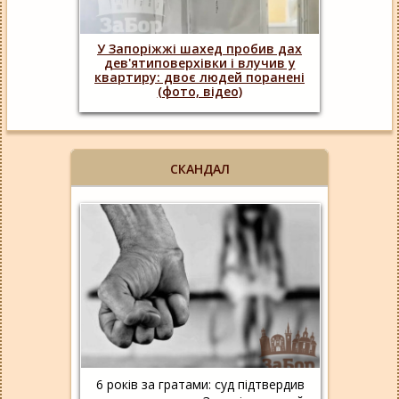
У Запоріжжі шахед пробив дах
дев'ятиповерхівки і влучив у
квартиру: двоє людей поранені
(фото, відео)
СКАНДАЛ
6 років за гратами: суд підтвердив