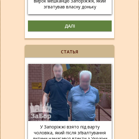
вирок мешканцю Запоріжжя, який
згватував власну доньку
ДАЛІ
СТАТЬЯ
У Запоріжжі взято під варту
чоловіка, який після зґвалтування
дитини намагався втекти з України