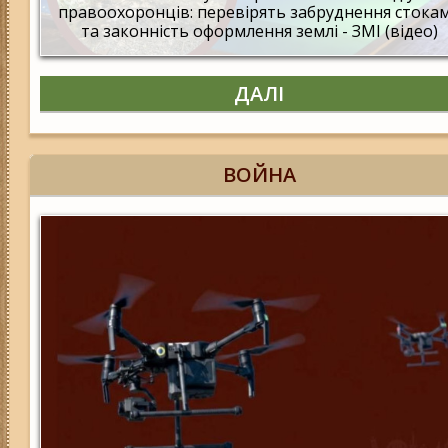
правоохоронців: перевірять забруднення стока
та законність оформлення землі - ЗМІ (відео)
ДАЛІ
ВОЙНА