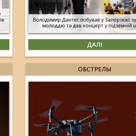
у
ів
Володимир Дантес побував у Запоріжжі: зу
молоддю та дав концерт у підземній 
ДАЛІ
ОБСТРЕЛЫ