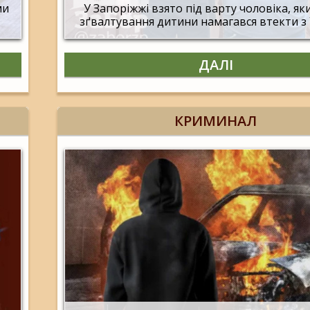
ми
У Запоріжжі взято під варту чоловіка, яки
зґвалтування дитини намагався втекти з
ДАЛІ
КРИМИНАЛ