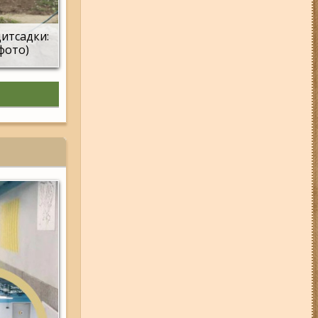
дитсадки:
(фото)