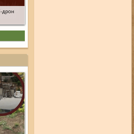
Запоріжжям автомобіль
опинився під водою: що відомо
V-дрон
(відео)
04-08-26 12:35
Побиття, "ями" та
накази стріляти по своїх:
опублікували розслідування про
225-й окремий штурмовий полк,
що зараз знаходиться на
Запорізькому напрямку
31-07-26 12:19
Подробиці атаки
по Кирилівці: серед загиблих
після атаки на базу відпочинку
на Запорізьких ТОТ виявляють
усе більше російських
військових
05-08-26 07:50
Військові рф
атакували дитячу лікарню та
муніципальний автобус у
Запоріжжі (фото, відео)
04-08-26 14:15
У Запоріжжі авто
вилетіло на трамвайні колії та
врізалося у стовп: на місці
працює швидка (відео)