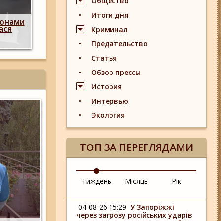
Общество
Итоги дня
ронами
Росіяни двічі атакували Запоріжжя дронам
ася
вдарили по АЗС та пошкодили багатопов
Криминал
на Пісках (фото, відео)
Предательство
Статья
Обзор прессы
История
Интервью
Экология
ТОП ЗА ПЕРЕГЛЯДАМИ
Тиждень
Місяць
Рік
04-08-26 15:29
У Запоріжжі
через загрозу російських ударів