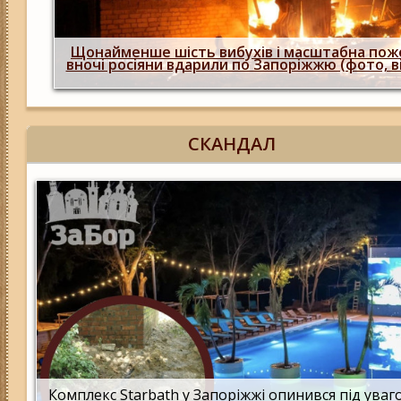
Щонайменше шість вибухів і масштабна пож
 них
вночі росіяни вдарили по Запоріжжю (фото, в
СКАНДАЛ
Комплекс Starbath у Запоріжжі опинився під ува