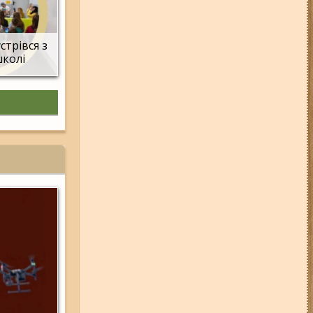
стрівся з
школі