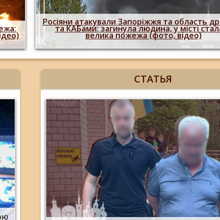
Росіяни атакували Запоріжжя та область д
ежа:
та КАБами: загинула людина, у місті стал
ідео)
велика пожежа (фото, відео)
СТАТЬЯ
гою