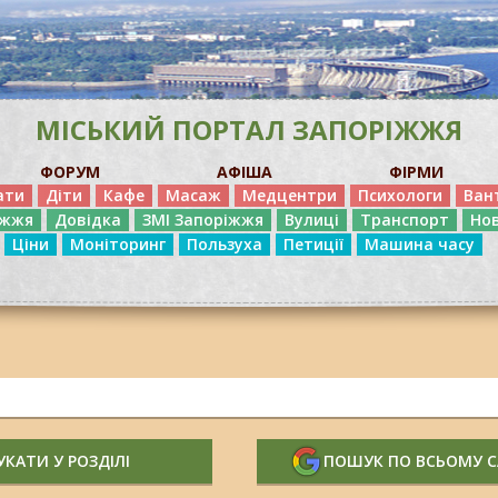
МІСЬКИЙ ПОРТАЛ ЗАПОРІЖЖЯ
ФОРУМ
АФІША
ФІРМИ
ати
Діти
Кафе
Масаж
Медцентри
Психологи
Ван
іжжя
Довідка
ЗМІ Запоріжжя
Вулиці
Транспорт
Но
Ціни
Моніторинг
Пользуха
Петиції
Машина часу
КАТИ У РОЗДІЛІ
ПОШУК ПО ВСЬОМУ 