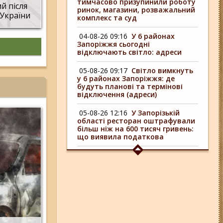
тимчасово призупинили роботу
й після
ринок, магазини, розважальний
 України
комплекс та суд
04-08-26 09:16
У 6 районах
Запоріжжя сьогодні
відключають світло: адреси
05-08-26 09:17
Світло вимкнуть
у 6 районах Запоріжжя: де
будуть планові та термінові
відключення (адреси)
05-08-26 12:16
У Запорізькій
області ресторан оштрафували
більш ніж на 600 тисяч гривень:
що виявила податкова
04-08-26 11:14
Що зміниться для
жителів Запоріжжя з серпня:
нові виплати, допомога ВПО та
зміни для ФОПів
01-08-26 14:10
Стали відомі
подробиці ДТП з
неповнолітньою
мотоциклісткою на Космосі в