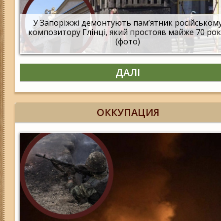
У Запоріжжі демонтують памʼятник російськом
композитору Глінці, який простояв майже 70 рок
(фото)
ДАЛІ
ОККУПАЦИЯ