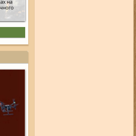
мах на
Запоріжжі (фото, відео)
ічного
31-07-26 09:33
У трьох районах
Запоріжжя сьогодні
вимикатимуть світло: повний
список адрес
31-07-26 08:22
Щонайменше
шість вибухів і масштабна
пожежа: вночі росіяни вдарили
по Запоріжжю (фото, відео)
03-08-26 09:03
Без світла у 6
районах Запоріжжя: де 3 серпня
відбудуться планові та
термінові відключення
електроенергії
01-08-26 22:20
Росіяни
атакували Запоріжжя та
область дронами та КАБами:
загинула людина, у місті
сталася велика пожежа (фото,
відео)
31-07-26 16:42
На карʼєрі під