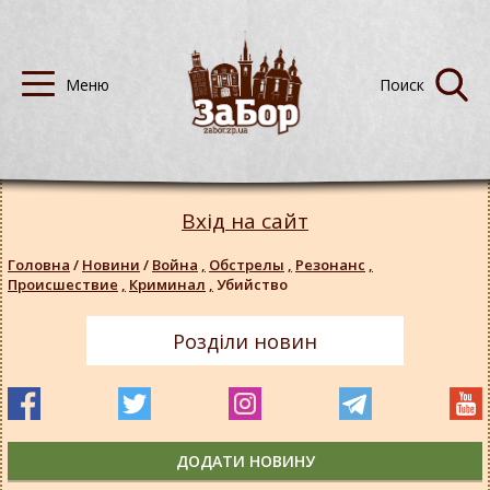
Вхід на сайт
Головна
/
Новини
/
Война
,
Обстрелы
,
Резонанс
,
Происшествие
,
Криминал
,
Убийство
Розділи новин
ДОДАТИ НОВИНУ