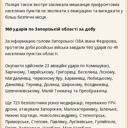
Поліція також вкотре закликала мешканців прифронтових
населених пунктів не зволікати з евакуацією та виїжджати у
більш безпечні місця.
960 ударів по Запорізькій області за добу
За інформацією голови Запорізької ОВА Івана Федорова,
протягом доби російські війська завдали 960 ударів по 49
населених пунктах області.
Окупанти здійснили 23 авіаційні удари по Комишувасі,
Зарічному, Таврійському, Григорівці, Веселянці, Лісному,
Магдалинівці, Червоному Яру, Барвинівці, Любицькому,
Данилівці, Тернівці, Долинці, Широкому, Воздвижівці,
Шевченківському, Малій Токмачці та Преображенці.
Ще 723 безпілотники різної модифікації, переважно FPV-
дрони, атакували Запоріжжя, Малокатеринівку, Біленьке,
Нижню Хортицю, Новоолександрівку, Степногірськ,
Приморське, Степове, Павлівку, Лук’янівське, Гуляйполе,
Оріхів, Залізничне, Щербаки, Малі Щербаки,