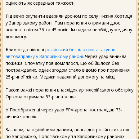
оцінюють як середньої тяжкості.
Під вечір окупанти вдарили дроном по селу Нижня Хортиця
у Запорізькому районі. Там поранення отримали двоє
чоловіків віком 36 та 45 років. Їм надали необхідну медичну
допомогу.
Ближче до півночі
російський безпілотник атакував
автозаправку у Запорізькому районі
. Через удар виникла
пожежа. Спочатку повідомлялося, що обійшлося без
постраждалих, однак згодом стало відомо про поранення
25-річної жінки. Медики надали їй допомогу на місці.
Також важкі поранення внаслідок артилерійського обстрілу
Оріхова отримала 53-річна жінка.
У Преображенці через удар FPV-дрона постраждав 73-
річний чоловік.
Загалом, за офіційними даними, внаслідок російських атак
по Запоріжжю, Пологівському та Запорізькому районах