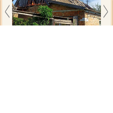
Переглядів: 435.
Теги:
военные
результаты обстрелов
последствия прилетов
военная сводка
Поділитися: