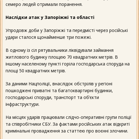
семеро людей отримали поранення.
Наслідки атак у Запоріжжі та області
Упродовж доби у Запоріжжі та передмісті через російські
удари сталося щонайменше три пожежі.
В одному із сіл рятувальники ліквідували займання
житлового будинку площею 70 квадратних метрів. В
іншому населеному пункті горіла господарська споруда на
площі 50 квадратних метрів.
За даними Нацполіції, внаслідок обстрілів у регіоні
пошкоджені приватні та багатоквартирні будинки,
господарські споруди, транспорт та об’єкти
інфраструктури.
На місцях ударів працювали слідчо-оперативні групи поліції
та співробітники СБУ. За фактами російських атак відкриті
кримінальні провадження за статтею про воєнні злочини.