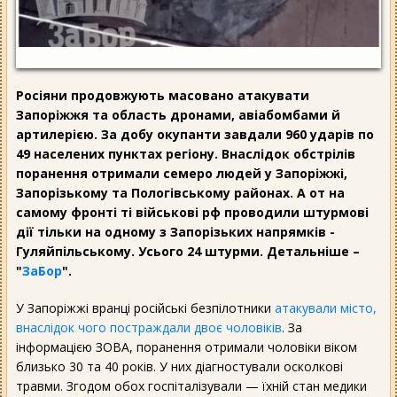
Росіяни продовжують масовано атакувати
Запоріжжя та область дронами, авіабомбами й
артилерією. За добу окупанти завдали 960 ударів по
49 населених пунктах регіону. Внаслідок обстрілів
поранення отримали семеро людей у Запоріжжі,
Запорізькому та Пологівському районах. А от на
самому фронті ті військові рф проводили штурмові
дії тільки на одному з Запорізьких напрямків -
Гуляйпільському. Усього 24 штурми. Детальніше –
"
ЗаБор
".
У Запоріжжі вранці російські безпілотники
атакували місто,
внаслідок чого постраждали двоє чоловіків
. За
інформацією ЗОВА, поранення отримали чоловіки віком
близько 30 та 40 років. У них діагностували осколкові
травми. Згодом обох госпіталізували — їхній стан медики