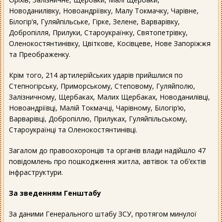
Новоданилівку, Новоандріївку, Малу Токмачку, Чарівне,
Білогір’я, Гуляйпільське, Гірке, Зелене, Варварівку,
Добропілля, Прилуки, Староукраїнку, Святопетрівку,
Оленокостянтинівку, Цвіткове, Косівцеве, Нове Запоріжжя
та Преображенку.
Крім того, 214 артилерійських ударів прийшлися по
Степногірську, Приморському, Степовому, Гуляйполю,
Залізничному, Щербаках, Малих Щербаках, Новоданилівці,
Новоандріївці, Малій Токмачці, Чарівному, Білогір’ю,
Варварівці, Добропіллю, Прилуках, Гуляйпільському,
Староукраїнці та Оленокостянтинівці.
Загалом до правоохоронців та органів влади надійшло 47
повідомлень про пошкодження житла, автівок та об’єктів
інфраструктури.
За зведенням Генштабу
За даними Генерального штабу ЗСУ, протягом минулої