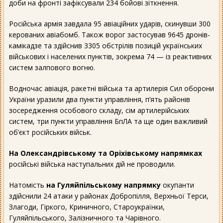
доби на фронті зафіксували 234 бойові зіткнення.
Російська армія завдала 95 авіаційних ударів, скинувши 300
керованих авіабомб. Також ворог застосував 9645 дронів-
камікадзе та здійснив 3305 обстрілів позицій українських
військових і населених пунктів, зокрема 74 — із реактивних
систем залпового вогню.
Водночас авіація, ракетні війська та артилерія Сил оборони
України уразили два пункти управління, п’ять районів
зосередження особового складу, сім артилерійських
систем, три пункти управління БпЛА та ще один важливий
об’єкт російських військ.
На Олександрівському та Оріхівському напрямках
російські війська наступальних дій не проводили.
Натомість
на Гуляйпільському напрямку
окупанти
здійснили 24 атаки у районах Добропілля, Верхньої Терси,
Злагоди, Гіркого, Криничного, Староукраїнки,
Гуляйпільського, Залізничного та Чарівного.