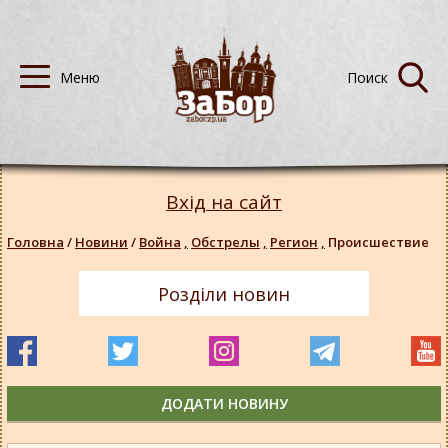
Вхід на сайт
Головна
/
Новини
/
Война
,
Обстрелы
,
Регион
,
Происшествие
Розділи новин
ДОДАТИ НОВИНУ