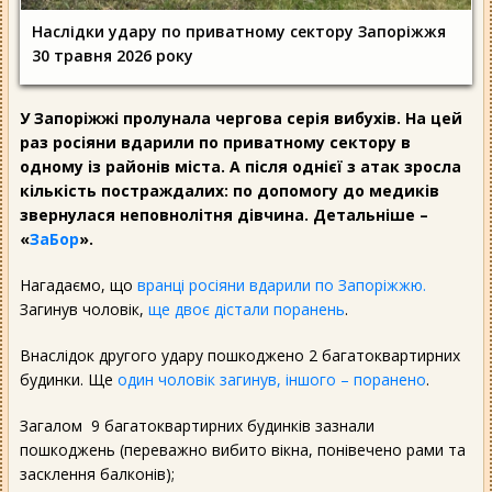
Наслідки удару по приватному сектору Запоріжжя
30 травня 2026 року
У Запоріжжі пролунала чергова серія вибухів. На цей
раз росіяни вдарили по приватному сектору в
одному із районів міста. А після однієї з атак зросла
кількість постраждалих: по допомогу до медиків
звернулася неповнолітня дівчина. Детальніше –
«
ЗаБор
».
Нагадаємо, що
вранці росіяни вдарили по Запоріжжю.
Загинув чоловік,
ще двоє дістали поранень
.
Внаслідок другого удару пошкоджено 2 багатоквартирних
будинки. Ще
один чоловік загинув, іншого – поранено
.
Загалом 9 багатоквартирних будинків зазнали
пошкоджень (переважно вибито вікна, понівечено рами та
засклення балконів);