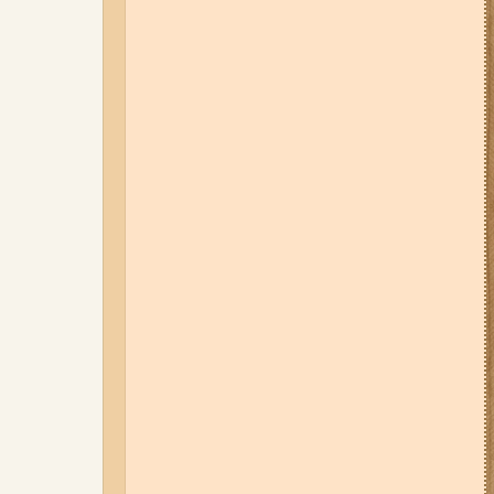
Запоріжжі (фото, відео)
31-07-26 09:33
У трьох районах
Запоріжжя сьогодні
вимикатимуть світло: повний
список адрес
31-07-26 08:22
Щонайменше
шість вибухів і масштабна
пожежа: вночі росіяни вдарили
по Запоріжжю (фото, відео)
03-08-26 09:03
Без світла у 6
районах Запоріжжя: де 3 серпня
відбудуться планові та
термінові відключення
електроенергії
01-08-26 22:20
Росіяни
атакували Запоріжжя та
область дронами та КАБами:
загинула людина, у місті
сталася велика пожежа (фото,
відео)
31-07-26 16:42
На карʼєрі під