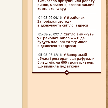
тимчасово призупинили роботу
ринок, магазини, розважальний
комплекс та суд
04-08-26 09:16
У 6 районах
Запоріжжя сьогодні
відключають світло: адреси
05-08-26 09:17
Світло вимкнуть
у 6 районах Запоріжжя: де
будуть планові та термінові
відключення (адреси)
05-08-26 12:16
У Запорізькій
області ресторан оштрафували
більш ніж на 600 тисяч гривень:
що виявила податкова
04-08-26 11:14
Що зміниться для
жителів Запоріжжя з серпня:
нові виплати, допомога ВПО та
зміни для ФОПів
01-08-26 14:10
Стали відомі
подробиці ДТП з
неповнолітньою
мотоциклісткою на Космосі в