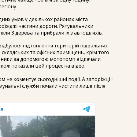
егіону.
них умов у декількох районах міста
роїжджі частини дороги. Рятувальники
ли 3 дерева та прибрали їх з автошляхів.
 відбулося підтоплення територій підвальних
складських та офісних приміщень, крім того
альники за допомогою мотопомп відкачали
також показали цей процес на відео.
 не коментує сьогоднішні події. А запоріжці і
мунальні служби почали чистити лише після