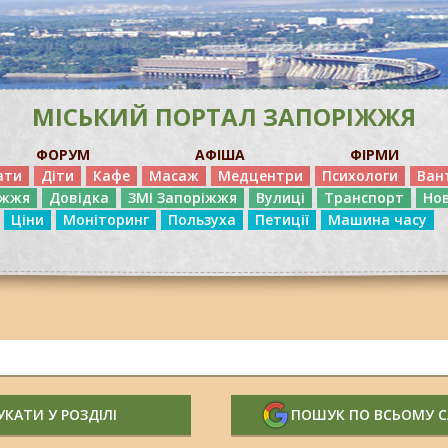
МІСЬКИЙ ПОРТАЛ ЗАПОРІЖЖЯ
ФОРУМ
АФІША
ФІРМИ
ати
Діти
Кафе
Масаж
Медцентри
Психологи
Ван
іжжя
Довідка
ЗМІ Запоріжжя
Вулиці
Транспорт
Но
Ціни
Моніторинг
Пользуха
Петиції
Машина часу
КАТИ У РОЗДІЛІ
ПОШУК ПО ВСЬОМУ 