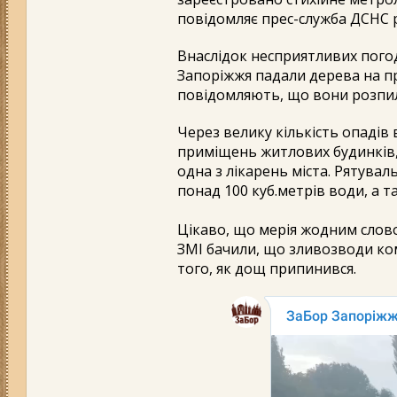
повідомляє прес-служба ДСНС р
Внаслідок несприятливих погод
Запоріжжя падали дерева на п
повідомляють, що вони розпиля
Через велику кількість опадів
приміщень житлових будинків, 
одна з лікарень міста. Рятув
понад 100 куб.метрів води, а 
Цікаво, що мерія жодним словом
ЗМІ бачили, що зливозводи ко
того, як дощ припинився.