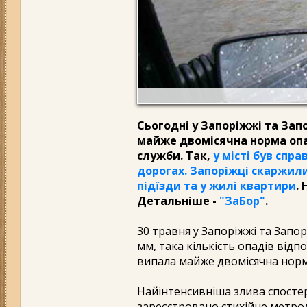
Сьогодні у Запоріжжі та Зап
майже двомісячна норма опа
служби. Так,
у місті був спр
дорогах. Запоріжці скаржили
підїзди та у жилі квартири
.
Детальніше -
"ЗаБор"
.
30 травня у Запоріжжі та Запо
мм, така кількість опадів відпо
випала майже двомісячна норма
Найінтенсивніша злива спостері
зареєстровано стихійне метрол