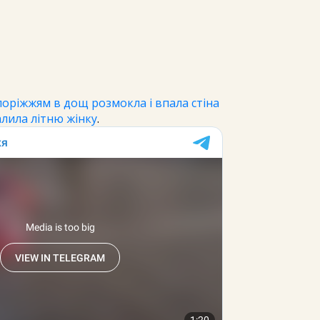
поріжжям в дощ розмокла і впала стіна
лила літню жінку
.