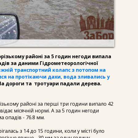
орізькому районі за 5 годин негоди випала
дів за даними Гідрометеорологічної
авжній транспортний колапс з потопом на
ся на протікаючи дахи, вода зливались у
 На дороги та тротуари падали дерева.
різькому районі за перші три години випало 42
відає місячній нормі. А за 5 годин негоди
 опадів - 76.8 мм.
галась з 14 до 15 години, коли у місті було
огічне явище - 30 мм за одну годину,