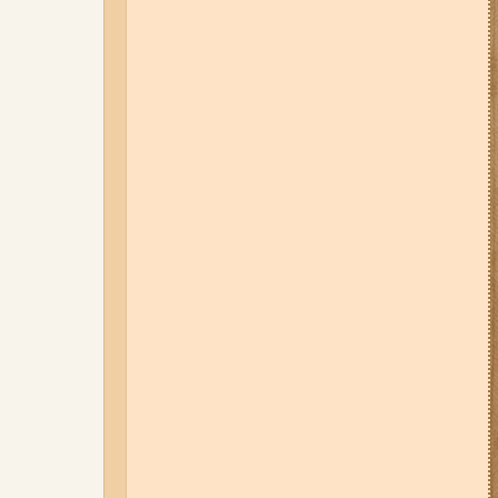
Запоріжжям автомобіль
опинився під водою: що відомо
(відео)
04-08-26 12:35
Побиття, "ями" та
накази стріляти по своїх:
опублікували розслідування про
225-й окремий штурмовий полк,
що зараз знаходиться на
Запорізькому напрямку
31-07-26 12:19
Подробиці атаки
по Кирилівці: серед загиблих
після атаки на базу відпочинку
на Запорізьких ТОТ виявляють
усе більше російських
військових
04-08-26 14:15
У Запоріжжі авто
вилетіло на трамвайні колії та
врізалося у стовп: на місці
працює швидка (відео)
05-08-26 07:50
Військові рф
атакували дитячу лікарню та
муніципальний автобус у
Запоріжжі (фото, відео)