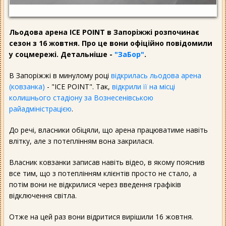
Льодова арена ICE POINT в Запоріжжі розпочинає
сезон з 16 жовтня. Про це вони офіційно повідомили
у соцмережі. Детальніше -
"ЗаБор"
.
В Запоріжжі в минулому році
відкрилась льодова арена
(ковзанка)
- "ICE POINT". Так,
відкрили її на місці
колишнього стадіону за Вознесенівською
райадміністрацією
.
До речі, власники обіцяли, що арена працюватиме навіть
влітку, але з потеплінням вона закрилася.
Власник ковзанки записав навіть відео, в якому пояснив
все тим, що з потеплінням клієнтів просто не стало, а
потім вони не відкрилися через введення графіків
відключення світла.
Отже на цей раз вони відритися вирішили 16 жовтня.