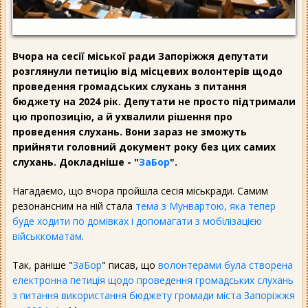
Вчора на сесії міської ради Запоріжжя депутати
розглянули петицію від місцевих волонтерів щодо
проведення громадських слухань з питання
бюджету на 2024 рік. Депутати не просто підтримали
цю пропозицію, а й ухвалили рішення про
проведення слухань. Вони зараз не зможуть
прийняти головний документ року без цих самих
слухань. Докладніше - "
ЗаБор
".
Нагадаємо, що вчора пройшла сесія міськради. Самим
резонансним на ній стала
тема з Мунвартою, яка тепер
буде ходити по домівках і допомагати з мобілізацією
військкоматам
.
Так, раніше "
ЗаБор
" писав, що
в
олонтерами була створена
електронна петиція щодо проведення громадських слухань
з питання використання бюджету громади міста Запоріжжя