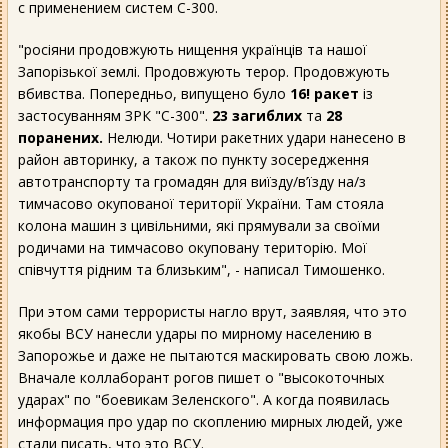
с применением систем С-300.
"росіяни продовжують нищення українців та нашої
Запорізької землі. Продовжують терор. Продовжують
вбивства. Попередньо, випущено було
16! ракет
із
застосуванням ЗРК "С-300".
23 загиблих
та
28
поранених.
Нелюди. Чотири ракетних удари нанесено в
район авторинку, а також по пункту зосередження
автотранспорту та громадян для виїзду/в’їзду на/з
тимчасово окупованої території України. Там стояла
колона машин з цивільними, які прямували за своїми
родичами на тимчасово окуповану територію. Мої
співчуття рідним та близьким", - написал Тимошенко.
При этом сами террористы нагло врут, заявляя, что это
якобы ВСУ нанесли удары по мирному населению в
Запорожье и даже не пытаются маскировать свою ложь.
Вначале коллаборант рогов пишет о "высокоточных
ударах" по "боевикам Зеленского". А когда появилась
информация про удар по скоплению мирных людей, уже
стали писать, что это ВСУ.