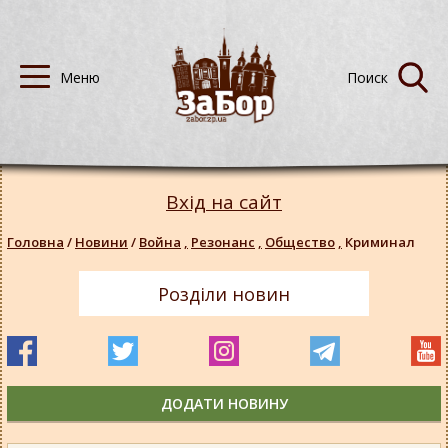
Вхід на сайт
Головна
/
Новини
/
Война
,
Резонанс
,
Общество
,
Криминал
Розділи новин
ДОДАТИ НОВИНУ