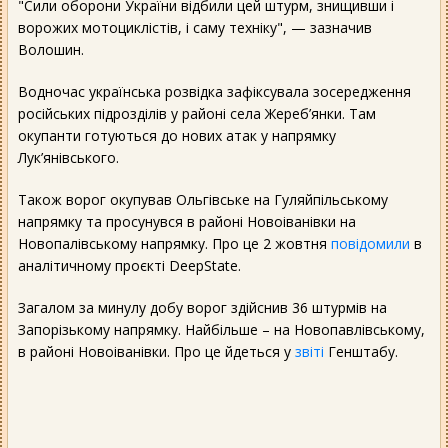
"Сили оборони України відбили цей штурм, знищивши і
ворожих мотоциклістів, і саму техніку", — зазначив
Волошин.
Водночас українська розвідка зафіксувала зосередження
російських підрозділів у районі села Жереб’янки. Там
окупанти готуються до нових атак у напрямку
Лук’янівського.
Також ворог окупував Ольгівське на Гуляйпільському
напрямку та просунувся в районі Новоіванівки на
Новопалівському напрямку. Про це 2 жовтня
повідомили
в
аналітичному проєкті DeepState.
Загалом за минулу добу ворог здійснив 36 штурмів на
Запорізькому напрямку. Найбільше – на Новопавлівському,
в районі Новоіванівки. Про це йдеться у
звіті
Генштабу.