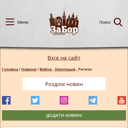
Вхід на сайт
Головна
/
Новини
/
Война
,
Оккупация
,
Регион
Розділи новин
ДОДАТИ НОВИНУ