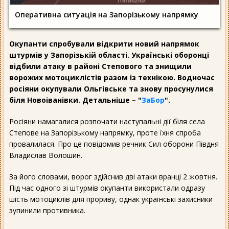
Оперативна ситуація на Запорізькому напрямку
Окупанти спробували відкрити новий напрямок
штурмів у Запорізькій області. Українські оборонці
відбили атаку в районі Степового та знищили
ворожих мотоциклістів разом із технікою. Водночас
росіяни окупували Ольгівське та знову просунулися
біля Новоіванівки. Детальніше – "
ЗаБор
".
Росіяни намагалися розпочати наступальні дії біля села
Степове на Запорізькому напрямку, проте їхня спроба
провалилася. Про це повідомив речник Сил оборони Півдня
Владислав Волошин.
За його словами, ворог здійснив дві атаки вранці 2 жовтня.
Під час одного зі штурмів окупанти використали одразу
шість мотоциклів для прориву, однак українські захисники
зупинили противника.