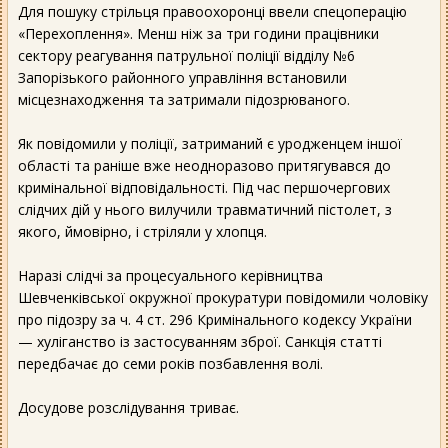
Для пошуку стрільця правоохоронці ввели спецоперацію
«Перехоплення». Менш ніж за три години працівники
сектору реагування патрульної поліції відділу №6
Запорізького районного управління встановили
місцезнаходження та затримали підозрюваного.
Як повідомили у поліції, затриманий є уродженцем іншої
області та раніше вже неодноразово притягувався до
кримінальної відповідальності. Під час першочергових
слідчих дій у нього вилучили травматичний пістолет, з
якого, ймовірно, і стріляли у хлопця.
Наразі слідчі за процесуального керівництва
Шевченківської окружної прокуратури повідомили чоловіку
про підозру за ч. 4 ст. 296 Кримінального кодексу України
— хуліганство із застосуванням зброї. Санкція статті
передбачає до семи років позбавлення волі.
Досудове розслідування триває.