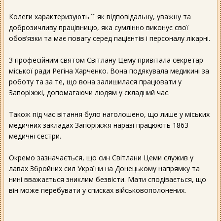
Колеги характеризують її як відповідальну, уважну та
доброзичливу працівницю, яка сумлінно виконує свої
обов’язки та має повагу серед пацієнтів і персоналу лікарні.
З професійним святом Світлану Цему привітала секретар
міської ради Регіна Харченко. Вона подякувала медикині за
роботу та за те, що вона залишилася працювати у
Запоріжжі, допомагаючи людям у складний час.
Також під час вітання було наголошено, що лише у міських
медичних закладах Запоріжжя наразі працюють 1863
медичні сестри.
Окремо зазначається, що син Світлани Цеми служив у
лавах Збройних сил України на Донецькому напрямку та
нині вважається зниклим безвісти. Мати сподівається, що
він може перебувати у списках військовополонених.