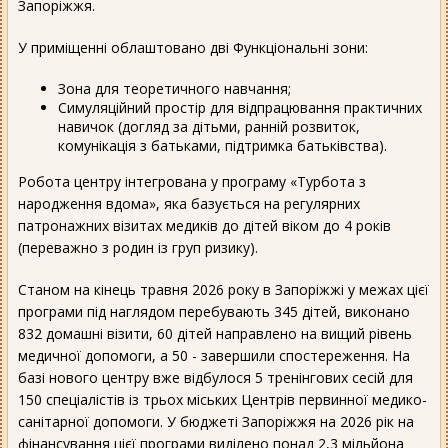
Запоріжжя.
У приміщенні облаштовано дві Функціональні зони:
Зона для теоретичного навчання;
Симуляційний простір для відпрацювання практичних
навичок (догляд за дітьми, ранній розвиток,
комунікація з батьками, підтримка батьківства).
Робота центру інтегрована у програму «Турбота з
народження вдома», яка базується на регулярних
патронажних візитах медиків до дітей віком до 4 років
(переважно з родин із груп ризику).
Станом на кінець травня 2026 року в Запоріжжі у межах цієї
програми під наглядом перебувають 345 дітей, виконано
832 домашні візити, 60 дітей направлено на вищий рівень
медичної допомоги, а 50 - завершили спостереження. На
базі нового центру вже відбулося 5 тренінгових сесій для
150 спеціалістів із трьох міських Центрів первинної медико-
санітарної допомоги. У бюджеті Запоріжжя на 2026 рік на
фінансування цієї програми виділено понад 2,3 мільйона