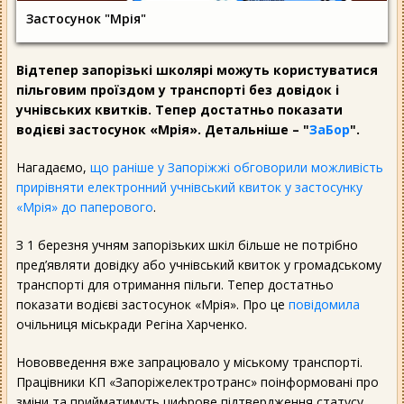
Застосунок "Мрія"
Відтепер запорізькі школярі можуть користуватися
пільговим проїздом у транспорті без довідок і
учнівських квитків. Тепер достатньо показати
водієві застосунок «Мрія». Детальніше – "
ЗаБор
".
Нагадаємо,
що раніше у Запоріжжі обговорили можливість
прирівняти електронний учнівський квиток у застосунку
«Мрія» до паперового
.
З 1 березня учням запорізьких шкіл більше не потрібно
пред’являти довідку або учнівський квиток у громадському
транспорті для отримання пільги. Тепер достатньо
показати водієві застосунок «Мрія». Про це
повідомила
очільниця міськради Регіна Харченко.
Нововведення вже запрацювало у міському транспорті.
Працівники КП «Запоріжелектротранс» поінформовані про
зміни та прийматимуть цифрове підтвердження статусу