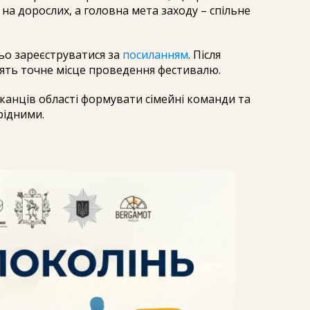
і на дорослих, а головна мета заходу – спільне
ьо зареєструватися за
посиланням
. Після
лять точне місце проведення фестивалю.
анців області формувати сімейні команди та
рідними.