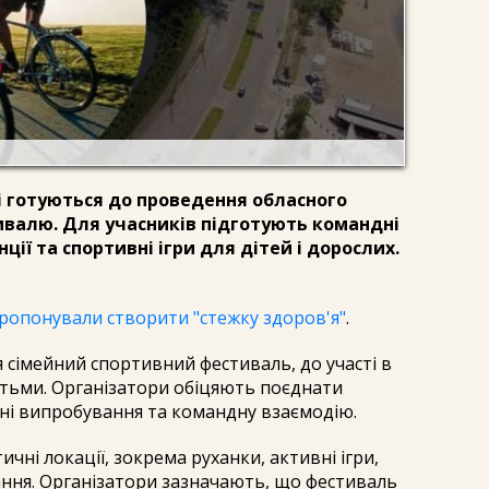
 готуються до проведення обласного
ивалю. Для учасників підготують командні
ції та спортивні ігри для дітей і дорослих.
пропонували створити "стежку здоров'я"
.
я сімейний спортивний фестиваль, до участі в
тьми. Організатори обіцяють поєднати
ні випробування та командну взаємодію.
чні локації, зокрема руханки, активні ігри,
ання. Організатори зазначають, що фестиваль