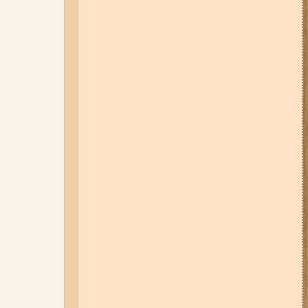
05-08-26 12:16
У Запорізькій
області ресторан оштрафували
більш ніж на 600 тисяч гривень:
що виявила податкова
06-08-26 09:14
Світло
відключать у 6 районах
Запоріжжя: де не буде
електроенергії 6 серпня
07-08-26 08:56
У п’яти районах
Запоріжжя вимикатимуть
світло: адреси
04-08-26 11:14
Що зміниться для
жителів Запоріжжя з серпня:
нові виплати, допомога ВПО та
зміни для ФОПів
03-08-26 09:03
Без світла у 6
районах Запоріжжя: де 3 серпня
відбудуться планові та
термінові відключення
електроенергії
06-08-26 07:49
У Запоріжжі
шахед пробив дах