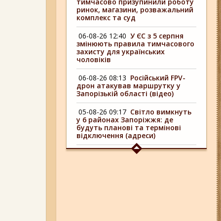
тимчасово призупинили роботу
ринок, магазини, розважальний
комплекс та суд
06-08-26 12:40
У ЄС з 5 серпня
змінюють правила тимчасового
захисту для українських
чоловіків
06-08-26 08:13
Російський FPV-
дрон атакував маршрутку у
Запорізькій області (відео)
05-08-26 09:17
Світло вимкнуть
у 6 районах Запоріжжя: де
будуть планові та термінові
відключення (адреси)
04-08-26 09:16
У 6 районах
Запоріжжя сьогодні
відключають світло: адреси
06-08-26 17:11
Три заклади із
Запоріжжя стали фіналістами
української ресторанної премії