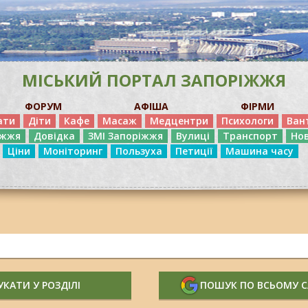
МІСЬКИЙ ПОРТАЛ ЗАПОРІЖЖЯ
ФОРУМ
АФІША
ФІРМИ
ати
Діти
Кафе
Масаж
Медцентри
Психологи
Ван
іжжя
Довідка
ЗМІ Запоріжжя
Вулиці
Транспорт
Но
Ціни
Моніторинг
Пользуха
Петиції
Машина часу
КАТИ У РОЗДІЛІ
ПОШУК ПО ВСЬОМУ 