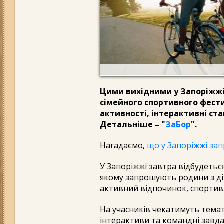
Цими вихідними у Запоріжжі
сімейного спортивного фест
активності, інтерактивні стан
Детальніше – "
ЗаБор
".
Нагадаємо,
що у Запоріжжі за
У Запоріжжі завтра відбудетьс
якому запрошують родини з ді
активний відпочинок, спортив
На учасників чекатимуть темати
інтерактиви та командні завд