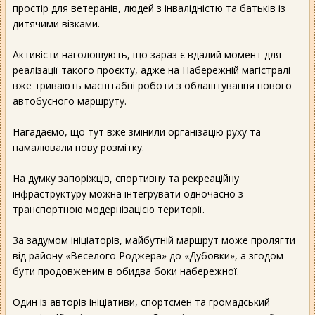
простір для ветеранів, людей з інвалідністю та батьків із
дитячими візками.
Активісти наголошують, що зараз є вдалий момент для
реалізації такого проєкту, адже на Набережній магістралі
вже тривають масштабні роботи з облаштування нового
автобусного маршруту.
Нагадаємо, що тут вже змінили організацію руху та
намалювали нову розмітку.
На думку запоріжців, спортивну та рекреаційну
інфраструктуру можна інтегрувати одночасно з
транспортною модернізацією території.
За задумом ініціаторів, майбутній маршрут може пролягти
від району «Веселого Роджера» до «Дубовки», а згодом –
бути продовженим в обидва боки набережної.
Один із авторів ініціативи, спортсмен та громадський