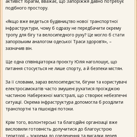
активіст Ібрагім, вважає, що Запоріжжя давно потребує
подібного простору.
«Якщо вже ведеться будівництво нової транспортної
інфраструктури, чому б одразу не передбачити окрему
тропу для бігу та велосипедного руху? Це могло б стати
запорізьким аналогом одеської Траси здоров’я», –
зазначив він.
Ще одна співініціаторка проєкту Юлія наголошує, що
питання стосується не лише спорту, а й безпеки містян.
За її словами, зараз велосипедисти, бігуни та користувачі
електросамокатів часто змушені рухатися проїжджою
частиною Набережної магістралі, що створює небезпечні
ситуації. Окрема інфраструктура допомогла б розділити
транспортні та пішохідні потоки.
Крім того, волонтерські та благодійні організації вже
висловили готовність долучитися до благоустрою
території – зокрема до озеленення та висадки дерев