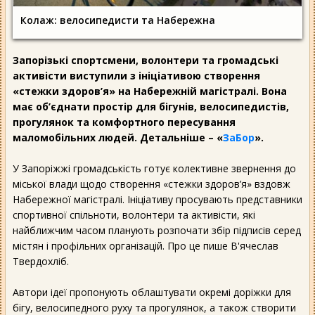
Колаж: велосипедисти та Набережна
Запорізькі спортсмени, волонтери та громадські
активісти виступили з ініціативою створення
«стежки здоров’я» на Набережній магістралі. Вона
має об’єднати простір для бігунів, велосипедистів,
прогулянок та комфортного пересування
маломобільних людей. Детальніше – «
ЗаБор
».
У Запоріжжі громадськість готує колективне звернення до
міської влади щодо створення «стежки здоров’я» вздовж
Набережної магістралі. Ініціативу просувають представники
спортивної спільноти, волонтери та активісти, які
найближчим часом планують розпочати збір підписів серед
містян і профільних організацій. Про це пише В'ячеслав
Твердохліб.
Автори ідеї пропонують облаштувати окремі доріжки для
бігу, велосипедного руху та прогулянок, а також створити