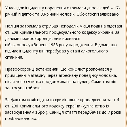
Унаслідок інциденту поранення отримали двоє людей – 17-
річний підліток та 33-річний чоловік. Обох госпіталізовано.
Поліція затримала стрільця неподалік місця події на підставі
ст. 208 Кримінального процесуального кодексу України. За
даними правоохоронців, ним виявився
військовослужбовець 1983 року народження. Відомо, що
під час інциденту він перебував у стані алкогольного
сп’яніння.
Правоохоронці встановили, що конфлікт розпочався у
приміщенні магазину через агресивну поведінку чоловіка,
після чого сутичка продовжилась на вулиці. Саме там він
застосував зброю.
За фактом події відкрито кримінальне провадження за ч. 4
ст. 296 Кримінального кодексу України (хуліганство із
застосуванням зброї). Санкція статті передбачає до 7 років
позбавлення волі.