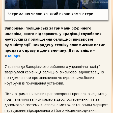
Затримання чоловіка, який вкрав комп’ютери
Запорізькі поліцейські затримали 52-річного
чоловіка, якого підозрюють у крадіжці службових
ноутбуків із приміщення селищної військової
адміністрації. Викрадену техніку зловмисник встиг
продати одразу в день злочину. Детальніше –
«
ЗаБор
».
7 травня до Запорізького районного управління поліції
звернулася керівниця селищної військової адміністрації із
повідомленням про зникнення чотирьох службових
ноутбуків із приміщення установи.
Після отримання заяви правоохоронці провели огляд місця
події, вивчили записи камер відеоспостереження та за
допомогою системи «Безпечне місто» встановили маршрут
пересування підозрюваного і його місцезнаходження.