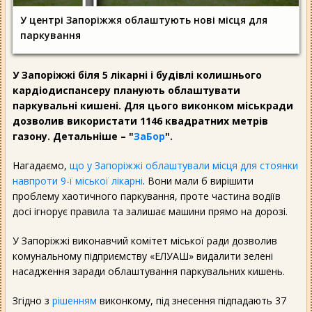
У центрі Запоріжжя облаштують нові місця для
паркування
У Запоріжжі біля 5 лікарні і будівлі колишнього
кардіодиспансеру планують облаштувати
паркувальні кишені. Для цього виконком міськради
дозволив використати 1146 квадратних метрів
газону. Детальніше – "
ЗаБор
".
Нагадаємо,
що у Запоріжжі облаштували місця для стоянки
навпроти 9-ї міської лікарні
. Вони мали б вирішити
проблему хаотичного паркування, проте частина водіїв
досі ігнорує правила та залишає машини прямо на дорозі.
У Запоріжжі виконавчий комітет міської ради дозволив
комунальному підприємству «ЕЛУАШ» видалити зелені
насадження заради облаштування паркувальних кишень.
Згідно з
рішенням
виконкому, під знесення підпадають 37