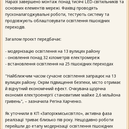
Наразі завершено монтаж понад тисячі LED-світильників та
основних елементів мережі. Фахівці проводять
пусконалагоджувальні роботи, тестують систему та
продовжують облаштовувати освітлення пішохідних
переходів.
Загалом проєкт передбачає:
- модернізацію освітлення на 13 вулицях району
- оновлення понад 32 кілометрів електромереж
- встановлення освітлення на 25 пішохідних переходах
"Найближчим часом сучасне освітлення запрацює на 13
вулицях району. Окрім підвищення безпеки, місто отримає
й відчутний економічний ефект. Очікувана щорічна
економія електроенергії становитиме майже 2,6 мільйона
гривень", – зазначила Регіна Харченко.
Як уточнили в КП «Запоріжміськсвітло», активна фаза
реалізації триває близько пів року. Нещодавно роботи
перейшли до етапу модернізації освітлення пішохідних