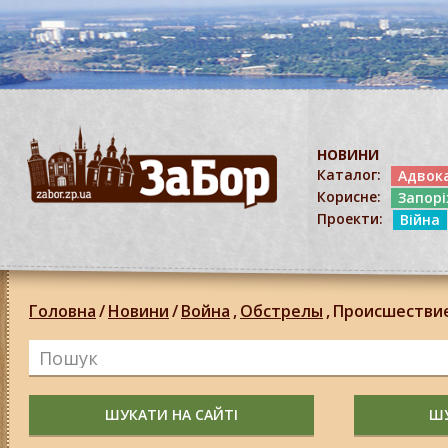
НОВИНИ
Каталог:
Адвок
Корисне:
Запор
Проекти:
Війна
Головна
/
Новини
/
Война
,
Обстрелы
,
Происшестви
ШУКАТИ НА САЙТІ
ШУ