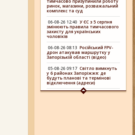
тимчасово призупинили роботу
ринок, магазини, розважальний
комплекс та суд
06-08-26 12:40
У ЄС з 5 серпня
змінюють правила тимчасового
захисту для українських
чоловіків
06-08-26 08:13
Російський FPV-
дрон атакував маршрутку у
Запорізькій області (відео)
05-08-26 09:17
Світло вимкнуть
у 6 районах Запоріжжя: де
будуть планові та термінові
відключення (адреси)
04-08-26 09:16
У 6 районах
Запоріжжя сьогодні
відключають світло: адреси
06-08-26 17:11
Три заклади із
Запоріжжя стали фіналістами
української ресторанної премії