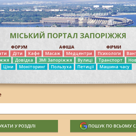
МІСЬКИЙ ПОРТАЛ ЗАПОРІЖЖЯ
ФОРУМ
АФІША
ФІРМИ
ати
Діти
Кафе
Масаж
Медцентри
Психологи
Ван
іжжя
Довідка
ЗМІ Запоріжжя
Вулиці
Транспорт
Но
Ціни
Моніторинг
Пользуха
Петиції
Машина часу
е
КАТИ У РОЗДІЛІ
ПОШУК ПО ВСЬОМУ 