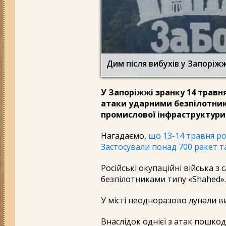
Дим після вибухів у Запоріжж
У Запоріжжі зранку 14 травня
атаки ударними безпілотник
промислової інфраструктури
Нагадаємо,
що 13-14 травня ро
Застосували понад 700 ракет т
Російські окупаційні війська 
безпілотниками типу «Shahed».
У місті неодноразово лунали в
Внаслідок однієї з атак пошк