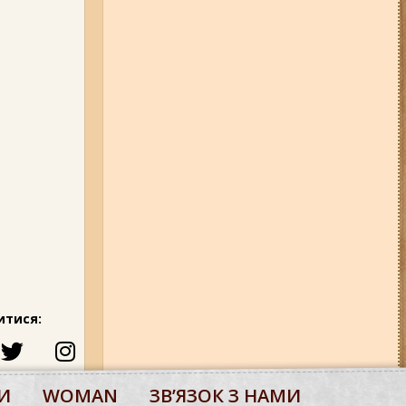
итися:
И
WOMAN
ЗВʼЯЗОК З НАМИ