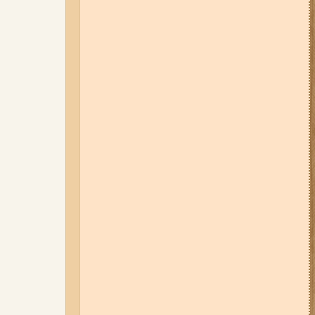
05-08-26 12:16
У Запорізькій
області ресторан оштрафували
більш ніж на 600 тисяч гривень:
що виявила податкова
06-08-26 09:14
Світло
відключать у 6 районах
Запоріжжя: де не буде
електроенергії 6 серпня
07-08-26 08:56
У п’яти районах
Запоріжжя вимикатимуть
світло: адреси
04-08-26 11:14
Що зміниться для
жителів Запоріжжя з серпня:
нові виплати, допомога ВПО та
зміни для ФОПів
03-08-26 09:03
Без світла у 6
районах Запоріжжя: де 3 серпня
відбудуться планові та
термінові відключення
електроенергії
06-08-26 07:49
У Запоріжжі
шахед пробив дах