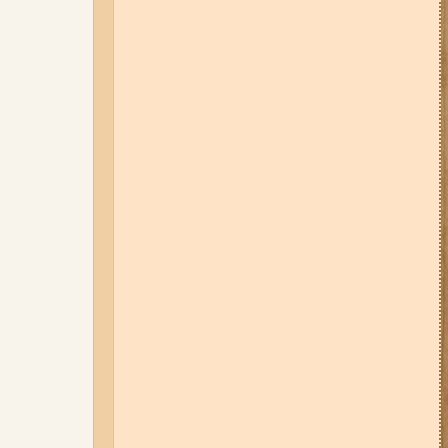
дев'ятиповерхівки і влучив у
квартиру: двоє людей поранені
(фото, відео)
04-08-26 12:35
Побиття, "ями" та
накази стріляти по своїх:
опублікували розслідування про
225-й окремий штурмовий полк,
що зараз знаходиться на
Запорізькому напрямку
05-08-26 07:50
Військові рф
атакували дитячу лікарню та
муніципальний автобус у
Запоріжжі (фото, відео)
01-08-26 22:20
Росіяни
атакували Запоріжжя та
область дронами та КАБами:
загинула людина, у місті
сталася велика пожежа (фото,
відео)