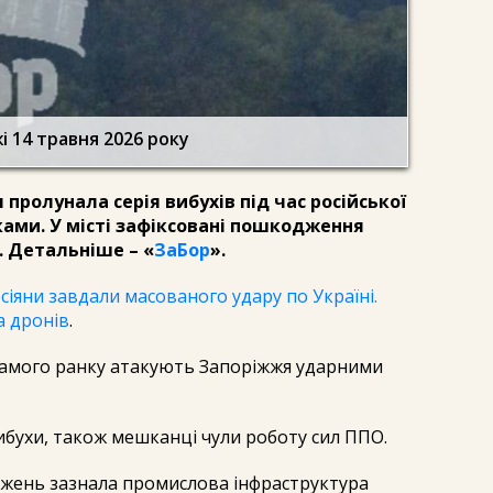
і 14 травня 2026 року
 пролунала серія вибухів під час російської
ами. У місті зафіксовані пошкодження
. Детальніше – «
ЗаБор
».
сіяни завдали масованого удару по Україні.
а дронів
.
з самого ранку атакують Запоріжжя ударними
ибухи, також мешканці чули роботу сил ППО.
оджень зазнала промислова інфраструктура