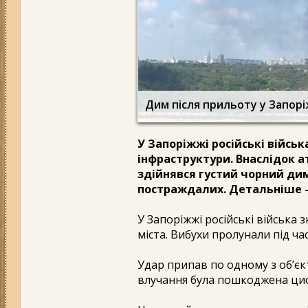
Дим після прильоту у Запорі
У Запоріжжі російські війсь
інфраструктури. Внаслідок 
здійнявся густий чорний ди
постраждалих. Детальніше –
У Запоріжжі російські війська
міста. Вибухи пролунали під ча
Удар припав по одному з об’єк
влучання була пошкоджена ци