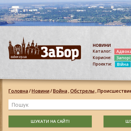
НОВИНИ
Каталог:
Адвок
Корисне:
Запор
Проекти:
Війна
Головна
/
Новини
/
Война
,
Обстрелы
,
Происшестви
ШУКАТИ НА САЙТІ
ШУ