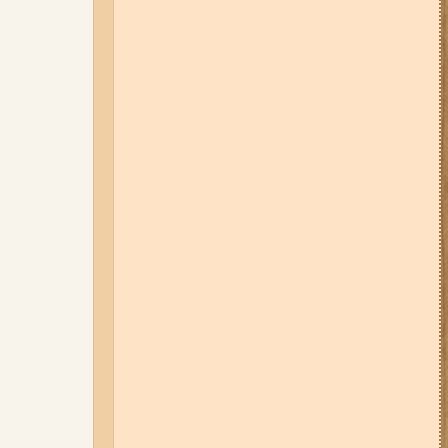
05-08-26 12:16
У Запорізькій
області ресторан оштрафували
більш ніж на 600 тисяч гривень:
що виявила податкова
06-08-26 09:14
Світло
відключать у 6 районах
Запоріжжя: де не буде
електроенергії 6 серпня
07-08-26 08:56
У п’яти районах
Запоріжжя вимикатимуть
світло: адреси
04-08-26 11:14
Що зміниться для
жителів Запоріжжя з серпня:
нові виплати, допомога ВПО та
зміни для ФОПів
03-08-26 09:03
Без світла у 6
районах Запоріжжя: де 3 серпня
відбудуться планові та
термінові відключення
електроенергії
06-08-26 07:49
У Запоріжжі
шахед пробив дах