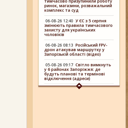
тимчасово призупинили роботу
ринок, магазини, розважальний
комплекс та суд
06-08-26 12:40
У ЄС з 5 серпня
змінюють правила тимчасового
захисту для українських
чоловіків
06-08-26 08:13
Російський FPV-
дрон атакував маршрутку у
Запорізькій області (відео)
05-08-26 09:17
Світло вимкнуть
у 6 районах Запоріжжя: де
будуть планові та термінові
відключення (адреси)
04-08-26 09:16
У 6 районах
Запоріжжя сьогодні
відключають світло: адреси
06-08-26 17:11
Три заклади із
Запоріжжя стали фіналістами
української ресторанної премії