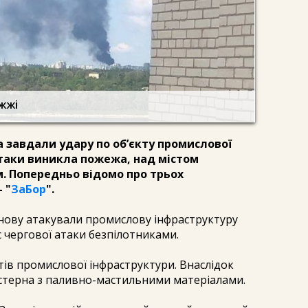
жжі
ка завдали удару по об’єкту промислової
атаки виникла пожежа, над містом
м. Попередньо відомо про трьох
 "
ЗаБор
".
 знову атакували промислову інфраструктуру
с чергової атаки безпілотниками.
тів промислової інфраструктури. Внаслідок
стерна з паливно-мастильними матеріалами.