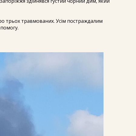
Запоріжжя здійнявся густий чорний дим, який
ро трьох травмованих. Усім постраждалим
помогу.