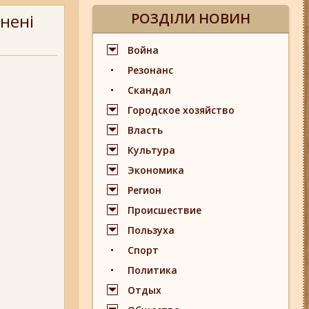
РОЗДІЛИ НОВИН
нені
Война
Резонанс
Скандал
Городское хозяйство
Власть
Культура
Экономика
Регион
Происшествие
Пользуха
Спорт
Политика
Отдых