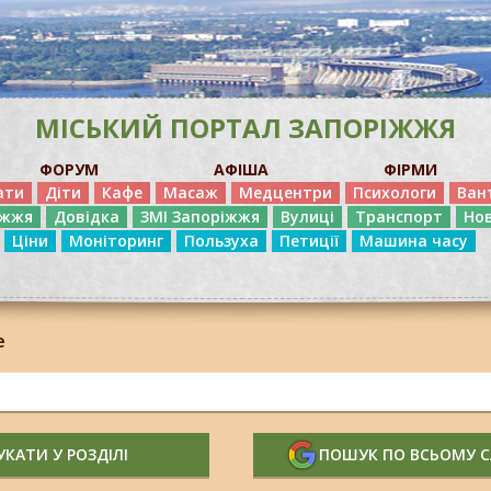
МІСЬКИЙ ПОРТАЛ ЗАПОРІЖЖЯ
ФОРУМ
АФІША
ФІРМИ
ати
Діти
Кафе
Масаж
Медцентри
Психологи
Ван
іжжя
Довідка
ЗМІ Запоріжжя
Вулиці
Транспорт
Но
Ціни
Моніторинг
Пользуха
Петиції
Машина часу
е
КАТИ У РОЗДІЛІ
ПОШУК ПО ВСЬОМУ 