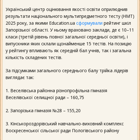
Український центр оцінювання якості освіти оприлюднив
результати національного мультипредметного тесту (НМТ)
2025 року, за якими Education.ua
сформували
рейтинг шкіл
Запорізької області. У ньому враховано заклади, де є 10–11
класи (третій рівень повної загальної середньої освіти), і
випускники яких склали щонайменше 15 тестів. На позицію
у рейтингу впливають як середній бал учнів, так і загальна
кількість складених тестів.
За підсумками загального середнього балу трійка лідерів
виглядає так:
1. Веселівська районна різнопрофільна гімназія
Веселівської селищної ради – 160,75
2. Запорізька гімназія №28 – 155,20
3. Кінськороздорівський навчально-виховний комплекс
Воскресенської сільської ради Пологівського району