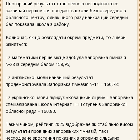
Цьогорічний результат став певною несподіванкою:
зазвичай перші місця посідають школи безпосередньо з
обласного центру, однак цього разу найкращий середній
бал показала школа з району.
Водночас, якщо розглядати окремі предмети, то лідери
різняться:
- з математики перше місце здобула Запорізька гімназія
№28 із середнім балом 158,95;
- з англійської мови найвищий результат
продемонструвала Запорізька гімназія №11 – 160,78;
- з української мови лідирує «Козацький ліцей» – Запорізька
спеціалізована школа-інтернат ІІ–ІІІ ступенів Запорізької
обласної ради – 160,83.
Таким чином, рейтинг-2025 відображає як стабільно високі
результати провідних запорізьких гімназій, так і
несподіване зростання показників окремих сільських