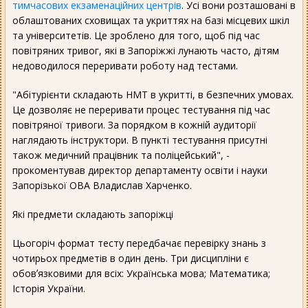
тимчасових екзаменаційних центрів
. Усі вони розташовані в
облаштованих сховищах та укриттях на базі місцевих шкіл
та університетів. Це зроблено для того, щоб під час
повітряних тривог, які в Запоріжжі лунають часто, дітям
недоводилося переривати роботу над тестами.
"Абітурієнти складають НМТ в укритті, в безпечних умовах.
Це дозволяє не переривати процес тестування під час
повітряної тривоги. За порядком в кожній аудиторії
наглядають інструктори. В пункті тестування присутні
також медичний працівник та поліцейський", -
прокоментував директор департаменту освіти і науки
Запорізької ОВА Владислав Харченко.
Які предмети складають запоріжці
Цьогоріч формат тесту передбачає перевірку знань з
чотирьох предметів в один день. Три дисципліни є
обовʼязковими для всіх: Українська мова; Математика;
Історія України.