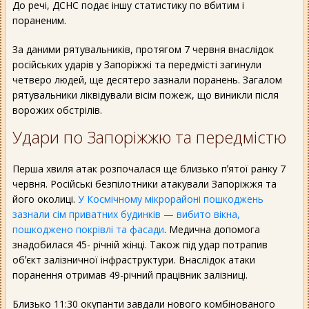
До речі, ДСНС подає іншу статистику по вбитим і
пораненим.
За даними рятувальників, протягом 7 червня внаслідок
російських ударів у Запоріжжі та передмісті загинули
четверо людей, ще десятеро зазнали поранень. Загалом
рятувальники ліквідували вісім пожеж, що виникли після
ворожих обстрілів.
Удари по Запоріжжю та передмістю
Перша хвиля атак розпочалася ще близько пʼятої ранку 7
червня. Російські безпілотники атакували Запоріжжя та
його околиці.
У Космічному мікрорайоні пошкоджень
зазнали сім приватних будинків — вибито вікна,
пошкоджено покрівлі та фасади
. Медична допомога
знадобилася 45- річній жінці. Також під удар потрапив
обʼєкт залізничної інфраструктури. Внаслідок атаки
поранення отримав 49-річний працівник залізниці.
Близько 11:30 окупанти завдали нового комбінованого