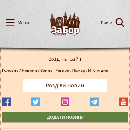
Вхід на сайт
Головна
/
Новини
/
Война
,
Регион
,
Пожар
,
Итоги дня
Розділи новин
ДОДАТИ НОВИНУ