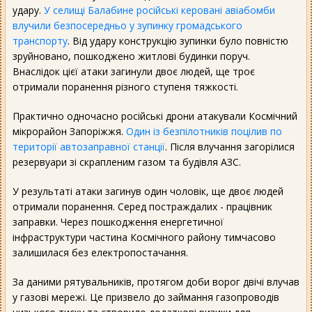
удару.
У селищі Балабине російські керовані авіабомби
влучили безпосередньо у зупинку громадського
транспорту
. Від удару конструкцію зупинки було повністю
зруйновано, пошкоджено житлові будинки поруч.
Внаслідок цієї атаки загинули двоє людей, ще троє
отримали поранення різного ступеня тяжкості.
Практично одночасно російські дрони атакували Космічний
мікрорайон Запоріжжя.
Один із безпілотників поцілив по
території автозаправної станції
. Після влучання загорілися
резервуари зі скрапленим газом та будівля АЗС.
У результаті атаки загинув один чоловік, ще двоє людей
отримали поранення. Серед постраждалих - працівник
заправки. Через пошкодження енергетичної
інфраструктури частина Космічного району тимчасово
залишилася без електропостачання.
За даними рятувальників, протягом доби ворог двічі влучав
у газові мережі. Це призвело до займання газопроводів