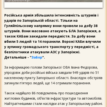
Російська армія збільшила інтенсивність штурмів і
ударів по Запорізькій області. Тільки на
Гуляйпільскому напрямку вони провели за добу 38
штурмів. Вони масовано атакують БЛА Запоріжжя, а
також КАБам закидали передмістя. За добу вони
вбили 5 людей та 14 поранили. Ворожі КАБи влучили
у зупинку громадського транспорту у передмісті, а
безпілотники атакували АЗС у Запоріжжі.
Детальніше - "
ЗаБор
".
За інформацією голови Запорізької ОВА Івана Федорова,
упродовж доби російські війська завдали 949 ударів по 51
населеному пункту Запорізької області. Внаслідок обстрілів
загинули п'ятеро людей, ще 14 отримали поранення.
Також надійшло 86 повідомлень про пошкодження
житлових будинків, обʼєктів інфраструктури та автомобілів.
Найтрагічнішими стали наслідки атак у Запорізькому районі.