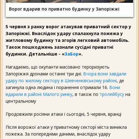
Ворог вдарив по приватно будинку у Запоріжжі
5 червня з ранку ворог атакував приватний сектор у
Запоріжжі. Внаслідок удару спалахнула пожежа у
житловому будинку та згорів легковий автомобіль.
Також пошкоджень зазнали сусідні приватні
будинки. Детальніше - «
ЗаБор
».
Нагадаємо, що окупанти масовано тероризують
Запоріжжя дронами останні три дні.
Вчора вони завдали
удару по жилому сектору в Шевченківському районі
, де
загинула одна людина і поранення отримали 16.
Вони
вдарили в районі Малого ринку
, в також по
тролейбусу
на
центральному
Продовжили росіяни атаки і сьогодні, 5 червня, вранці
Після ворожої атаки у приватному секторі міста виникла
пожежа. За попередніми даними, внаслідок удару