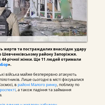
ть жертв та постраждалих внаслідок удару
о Шевченківському району Запоріжжя.
 44-річної жінки. Ще 11 людей отримали
аБор
».
ські війська майже безперервно атакують
ілотників. Лише сьогодні в місті фіксувалися
Космосі, в
районі Малого ринку
, поблизу по
роспекті
, а також падіння та займання
а.
ків влучив у житлову забудову