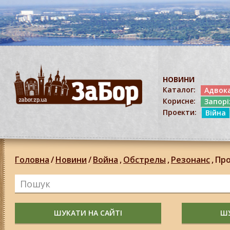
НОВИНИ
Каталог:
Адвок
Корисне:
Запор
Проекти:
Війна
Головна
/
Новини
/
Война
,
Обстрелы
,
Резонанс
,
Пр
ШУКАТИ НА САЙТІ
ШУ