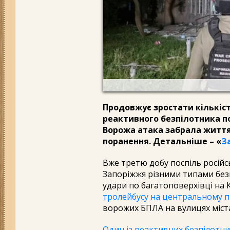
Продовжує зростати кількіс
реактивного безпілотника п
Ворожа атака забрала життя
поранення. Детальніше – «
З
Вже третю добу поспіль росій
Запоріжжя різними типами безп
удари по багатоповерхівці на 
тролейбусу на центральному п
ворожих БПЛА на вулицях міст
Один із реактивних безпілотни