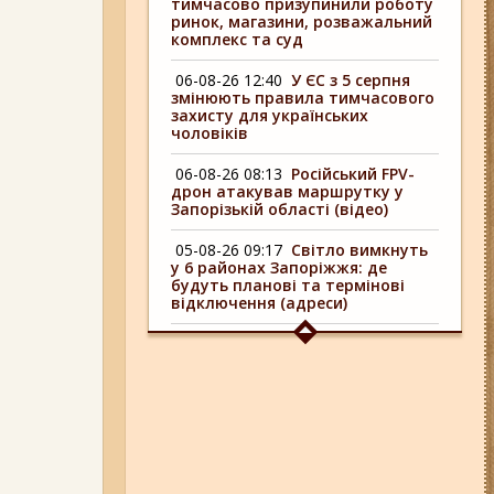
тимчасово призупинили роботу
ринок, магазини, розважальний
комплекс та суд
06-08-26 12:40
У ЄС з 5 серпня
змінюють правила тимчасового
захисту для українських
чоловіків
06-08-26 08:13
Російський FPV-
дрон атакував маршрутку у
Запорізькій області (відео)
05-08-26 09:17
Світло вимкнуть
у 6 районах Запоріжжя: де
будуть планові та термінові
відключення (адреси)
04-08-26 09:16
У 6 районах
Запоріжжя сьогодні
відключають світло: адреси
06-08-26 17:11
Три заклади із
Запоріжжя стали фіналістами
української ресторанної премії