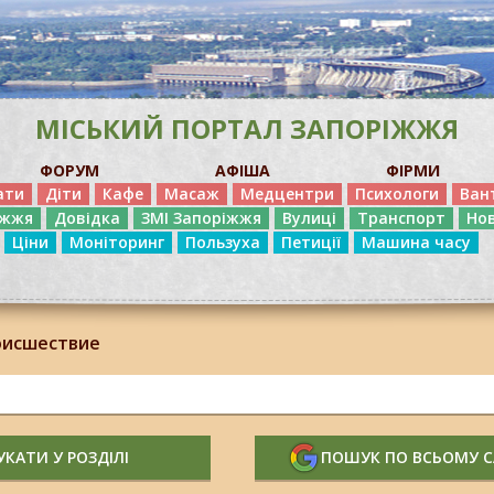
МІСЬКИЙ ПОРТАЛ ЗАПОРІЖЖЯ
ФОРУМ
АФІША
ФІРМИ
ати
Діти
Кафе
Масаж
Медцентри
Психологи
Ван
іжжя
Довідка
ЗМІ Запоріжжя
Вулиці
Транспорт
Но
Ціни
Моніторинг
Пользуха
Петиції
Машина часу
оисшествие
КАТИ У РОЗДІЛІ
ПОШУК ПО ВСЬОМУ 