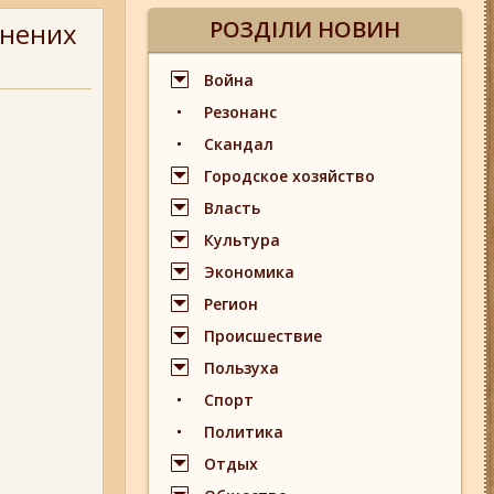
РОЗДІЛИ НОВИН
анених
Война
Резонанс
Скандал
Городское хозяйство
Власть
Культура
Экономика
Регион
Происшествие
Пользуха
Спорт
Политика
Отдых