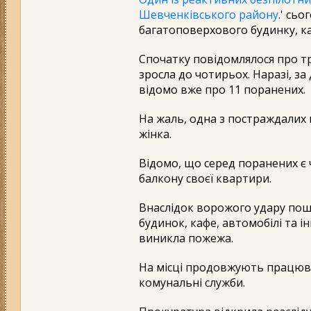
Шевченківського району
.' сь
багатоповерхового будинку, ка
Спочатку повідомлялося про тр
зросла до чотирьох. Наразі, з
відомо вже про 11 поранених.
На жаль, одна з постраждалих 
жінка.
Відомо, що серед поранених є 
балкону своєї квартири.
Внаслідок ворожого удару по
будинок, кафе, автомобілі та і
виникла пожежа.
На місці продовжують працюв
комунальні служби.