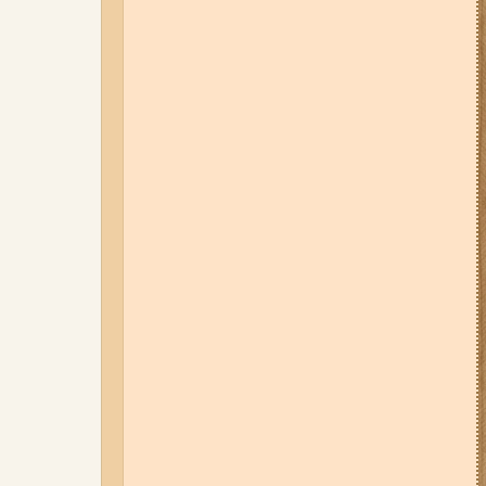
05-08-26 12:16
У Запорізькій
області ресторан оштрафували
більш ніж на 600 тисяч гривень:
що виявила податкова
07-08-26 08:56
У п’яти районах
Запоріжжя вимикатимуть
світло: адреси
06-08-26 09:14
Світло
відключать у 6 районах
Запоріжжя: де не буде
електроенергії 6 серпня
04-08-26 11:14
Що зміниться для
жителів Запоріжжя з серпня:
нові виплати, допомога ВПО та
зміни для ФОПів
03-08-26 09:03
Без світла у 6
районах Запоріжжя: де 3 серпня
відбудуться планові та
термінові відключення
електроенергії
07-08-26 13:35
Нові маршрути
громадського транспорту через