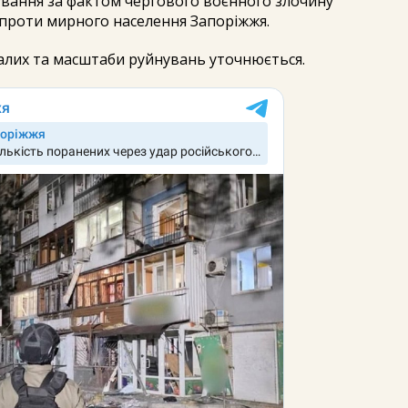
ування за фактом чергового воєнного злочину
 проти мирного населення Запоріжжя.
алих та масштаби руйнувань уточнюється.