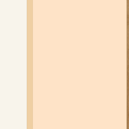
Набережну та Бабурку – чи
користуються вони попитом?
06-08-26 07:49
У Запоріжжі
шахед пробив дах
дев'ятиповерхівки і влучив у
квартиру: двоє людей поранені
(фото, відео)
04-08-26 12:35
Побиття, "ями" та
накази стріляти по своїх:
опублікували розслідування про
225-й окремий штурмовий полк,
що зараз знаходиться на
Запорізькому напрямку
05-08-26 07:50
Військові рф
атакували дитячу лікарню та
муніципальний автобус у
Запоріжжі (фото, відео)