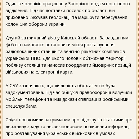
Один із чоловіків працював у Запоріжжі водієм поштового
відділення. Під час доставки посилок по області він
приховано фіксував геолокації та маршрути пересування
колон Сил оборони України.
Другий затриманий діяв у Київській області. За завданням
фсб він намагався встановити місця розташування
радіолокаційних станцій та зенітно-ракетних комплексів
української ППО. Для цього чоловік об’їжджав території
поблизу столиці та наносив координати ймовірних позицій
військових на електронні карти.
У СБУ зазначають, що діяльність обох агентів була
задокументована. Під час обшуків правоохоронці вилучили
мобільні телефони та інші докази співпраці із російськими
спецслужбами.
Слідчі повідомили затриманим про підозру за статтями про
державну зраду та несанкціоноване поширення інформації
про розташування українських військових в умовах