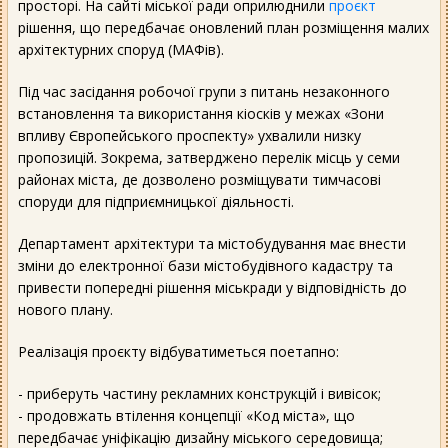
просторі. На сайті міської ради оприлюднили
проєкт
рішення, що передбачає оновлений план розміщення малих
архітектурних споруд (МАФів).
Під час засідання робочої групи з питань незаконного
встановлення та використання кіосків у межах «Зони
впливу Європейського проспекту» ухвалили низку
пропозицій. Зокрема, затверджено перелік місць у семи
районах міста, де дозволено розміщувати тимчасові
споруди для підприємницької діяльності.
Департамент архітектури та містобудування має внести
зміни до електронної бази містобудівного кадастру та
привести попередні рішення міськради у відповідність до
нового плану.
Реалізація проєкту відбуватиметься поетапно:
- приберуть частину рекламних конструкцій і вивісок;
- продовжать втілення концепції «Код міста», що
передбачає уніфікацію дизайну міського середовища;