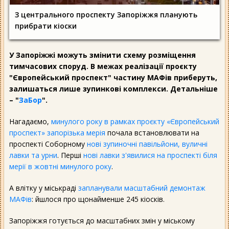
З центрального проспекту Запоріжжя планують
прибрати кіоски
У Запоріжжі можуть змінити схему розміщення
тимчасових споруд. В межах реалізації проєкту
"Європейський проспект" частину МАФів приберуть,
залишаться лише зупинкові комплекси. Детальніше
– "
ЗаБор
".
Нагадаємо,
минулого року в рамках проєкту «Європейський
проспект» запорізька мерія
почала встановлювати на
проспекті Соборному
нові зупиночні павільйони, вуличні
лавки та урни
. Перші
нові лавки з'явилися на проспекті біля
мерії в жовтні минулого року
.
А влітку у міськраді
запланували масштабний демонтаж
МАФів
: йшлося про щонайменше 245 кіосків.
Запоріжжя готується до масштабних змін у міському