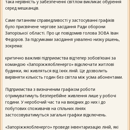
така нерівність у забезпеченні світлом викликає обурення
серед мешканців.
Саме питанням справедливості у застосуванні графіків
було присвячене чергове засідання Ради оборони
Запорізької області. Про це повідомив голова ЗОВА Іван
Федоров. За підсумками засідання ухвалено низку рішень,
зокрема:
критично важливі підприємства відтепер зобов’язані за
командою «Запоріжжяобленерго» відключати житлові
будинки, які живляться від їхніх ліній. Це дозволить
вирівняти кількість годин без світла між усіма абонентами.
Підприємства з визначеним графіком роботи
отримуватимуть безперебійне живлення лише у робочі
години. У неробочий час та на вихідних до них і до
побутових споживачів на спільних лініях
застосовуватимуться загальні графіки відключень.
«Запоріжжяобленерго» проведе інвентаризацію ліній, які