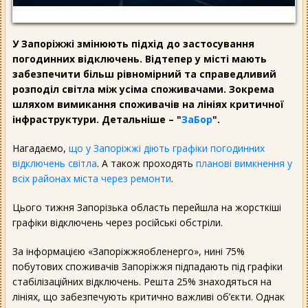
У Запоріжжі змінюють підхід до застосування
погодинних відключень. Відтепер у місті мають
забезпечити більш рівномірний та справедливий
розподіл світла між усіма споживачами. Зокрема
шляхом вимикання споживачів на лініях критичної
інфраструктури. Детальніше – "
ЗаБор
".
Нагадаємо,
що у Запоріжжі діють графіки погодинних
відключень світла
. А також проходять
планові вимкнення у
всіх районах міста через ремонти
.
Цього тижня Запорізька область перейшла на жорсткіші
графіки відключень через російські обстріли.
За інформацією «Запоріжжяобленерго», нині 75%
побутових споживачів Запоріжжя підпадають під графіки
стабілізаційних відключень. Решта 25% знаходяться на
лініях, що забезпечують критично важливі об’єкти. Однак