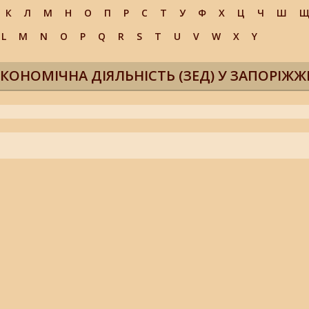
К
Л
М
Н
О
П
Р
С
Т
У
Ф
Х
Ц
Ч
Ш
L
M
N
O
P
Q
R
S
T
U
V
W
X
Y
КОНОМІЧНА ДІЯЛЬНІСТЬ (ЗЕД) У ЗАПОРІЖЖ