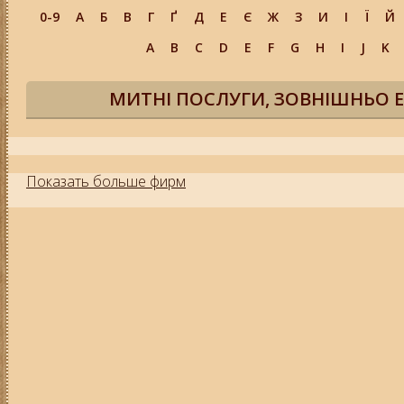
0-9
А
Б
В
Г
Ґ
Д
Е
Є
Ж
З
И
І
Ї
Й
A
B
C
D
E
F
G
H
I
J
K
МИТНІ ПОСЛУГИ, ЗОВНІШНЬО Е
Показать больше фирм