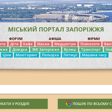
МІСЬКИЙ ПОРТАЛ ЗАПОРІЖЖЯ
ФОРУМ
АФІША
ФІРМИ
ати
Діти
Кафе
Масаж
Медцентри
Психологи
Ван
іжжя
Довідка
ЗМІ Запоріжжя
Вулиці
Транспорт
Но
Ціни
Моніторинг
Пользуха
Петиції
Машина часу
КАТИ У РОЗДІЛІ
ПОШУК ПО ВСЬОМУ 