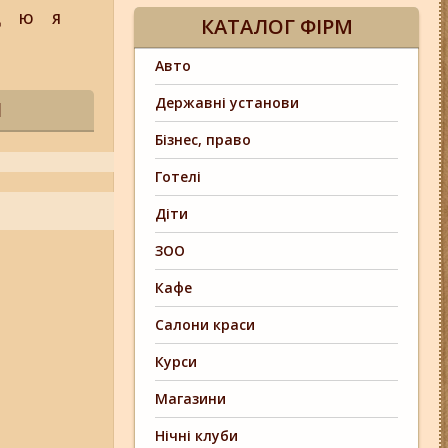
Щ
Ю
Я
КАТАЛОГ ФІРМ
Авто
Державні установи
І
Бізнес, право
Готелі
Діти
ЗОО
Кафе
Салони краси
Курси
Магазини
Нічні клуби