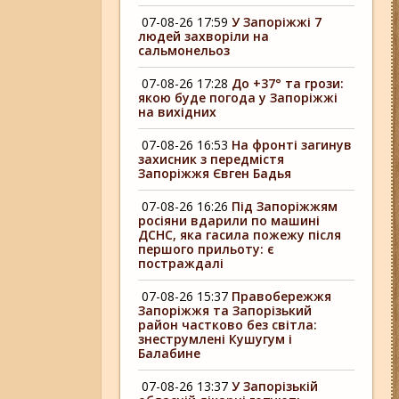
07-08-26 17:59
У Запоріжжі 7
людей захворіли на
сальмонельоз
07-08-26 17:28
До +37° та грози:
якою буде погода у Запоріжжі
на вихідних
07-08-26 16:53
На фронті загинув
захисник з передмістя
Запоріжжя Євген Бадья
07-08-26 16:26
Під Запоріжжям
росіяни вдарили по машині
ДСНС, яка гасила пожежу після
першого прильоту: є
постраждалі
07-08-26 15:37
Правобережжя
Запоріжжя та Запорізький
район частково без світла:
знеструмлені Кушугум і
Балабине
07-08-26 13:37
У Запорізькій