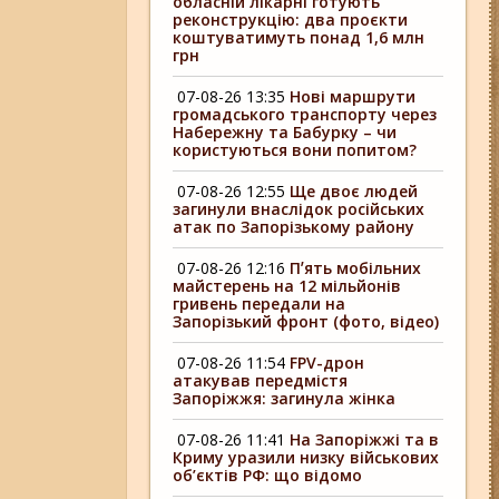
обласній лікарні готують
реконструкцію: два проєкти
коштуватимуть понад 1,6 млн
грн
07-08-26 13:35
Нові маршрути
громадського транспорту через
Набережну та Бабурку – чи
користуються вони попитом?
07-08-26 12:55
Ще двоє людей
загинули внаслідок російських
атак по Запорізькому району
07-08-26 12:16
Пʼять мобільних
майстерень на 12 мільйонів
гривень передали на
Запорізький фронт (фото, відео)
07-08-26 11:54
FPV-дрон
атакував передмістя
Запоріжжя: загинула жінка
07-08-26 11:41
На Запоріжжі та в
Криму уразили низку військових
об’єктів РФ: що відомо