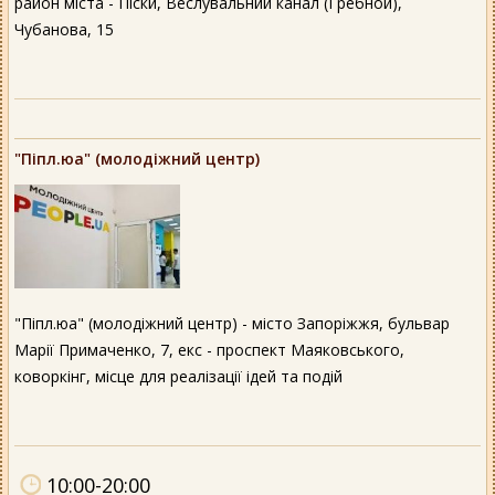
район міста - Піски, Веслувальний канал (Гребной),
Чубанова, 15
"Піпл.юа" (молодіжний центр)
"Піпл.юа" (молодіжний центр) - місто Запоріжжя, бульвар
Марії Примаченко, 7, екс - проспект Маяковського,
коворкінг, місце для реалізації ідей та подій
10:00-20:00