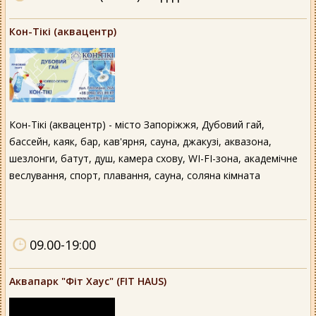
Кон-Тікі (аквацентр)
Кон-Тікі (аквацентр) - місто Запоріжжя, Дубовий гай,
бассейн, каяк, бар, кав'ярня, сауна, джакузі, аквазона,
шезлонги, батут, душ, камера схову, WI-FI-зона, академічне
веслування, спорт, плавання, сауна, соляна кімната
09.00-19:00
Аквапарк "Фіт Хаус" (FIT HAUS)