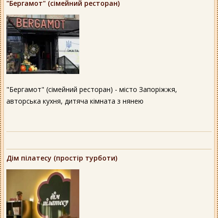
"Бергамот" (сімейний ресторан)
"Бергамот" (сімейний ресторан) - місто Запоріжжя,
авторська кухня⁣, дитяча кімната з нянею⁣⁣
Дім пілатесу (простір турботи)