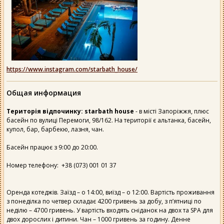
https://www.instagram.com/starbath_house/
Общая информация
Територія відпочинку: starbath house
- в місті Запоріжжя, плюс
басейн по вулиці Перемоги, 98/162. На території є альтанка, басейн,
купол, бар, барбекю, лазня, чан.
Басейн працює з 9:00 до 20:00.
Номер телефону: +38 (073) 001 01 37
Оренда котеджів. Заїзд – о 14:00, виїзд – о 12:00. Вартість проживання
з понеділка по четвер складає 4200 гривень за добу, з п’ятниці по
неділю – 4700 гривень. У вартість входять сніданок на двох та SPA для
двох дорослих і дитини. Чан – 1000 гривень за годину. Денне