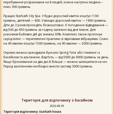
перебування розраховане на 8 людей, кожна наступна людина –
плюс 300 гривень.
Працює Starbath City Spa. У будні дорослий квиток коштує 1100
гривень, дитячий — 800. У вихідні дорослий квиток — 1900 гривень.
Діти до 3 років проходять безкоштовно. Є погодинне відвідування —
від 500 до 650 гривень за годину залежно від дня тижня. Для
учасників бойових дій діє знижка 30%. Комплекс також пропонує
саунд-хілінг — терапевтичні практики зі звуковими вібраціями. Сеанс
на 40 хвилин коштує 1500 гривень, на 90 хвилин — 2000 гривень.
Окремо можна орендувати бунгало Spring Time або глемпінг із
басейном та альтанкою. Вартість — від 5000 до 6000 гривень за день.
Якщо бронювання на два дні й більше — можна залишитися на ніч.
Перед заселенням необхідно внести заставу 3000 гривень.
Територія для відпочинку з басейном
2026-08-09
Територія відпочинку: starbath house