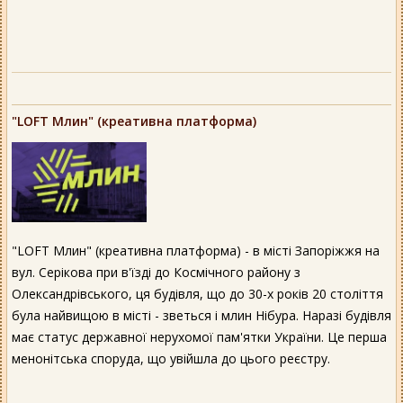
"LOFT Млин" (креативна платформа)
"LOFT Млин" (креативна платформа) - в місті Запоріжжя на
вул. Серікова при в'їзді до Космічного району з
Олександрівського, ця будівля, що до 30-х років 20 століття
була найвищою в місті - зветься і млин Нібура. Наразі будівля
має статус державної нерухомої пам'ятки України. Це перша
менонітська споруда, що увійшла до цього реєстру.