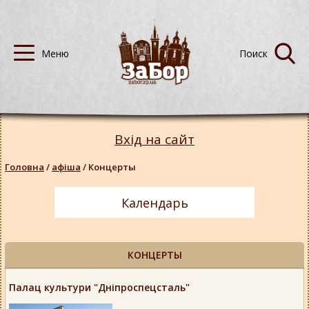
Вхід на сайт
Головна
/
афіша
/
Концерты
Календарь
КОНЦЕРТЫ
Палац культури "Дніпроспецсталь"