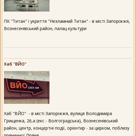
ПК "Титан" і укриття "Незламний Титан" - в місті Запоріжжя,
Вознесенівський район, палац культури
Хаб "ВЙО"
Хаб "ВЙО" - в місті Запоріжжя, вулиця Володимира
Грищенка, 26,а (екс - Волгоградська), Вознесенівський
район, центр, концертні події, орієнтир - за цирком, поблизу
пряничної Пряня