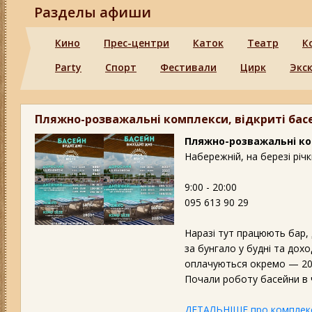
Разделы афиши
Кино
Прес-центри
Каток
Театр
К
Party
Спорт
Фестивали
Цирк
Экс
Пляжно-розважальні комплекси, відкриті бас
Пляжно-розважальні ком
Набережній, на березі річ
9:00 - 20:00
095 613 90 29
Наразі тут працюють бар,
за бунгало у будні та дохо
оплачуються окремо — 20
Почали роботу басейни в 
ДЕТАЛЬНІШЕ про комплек