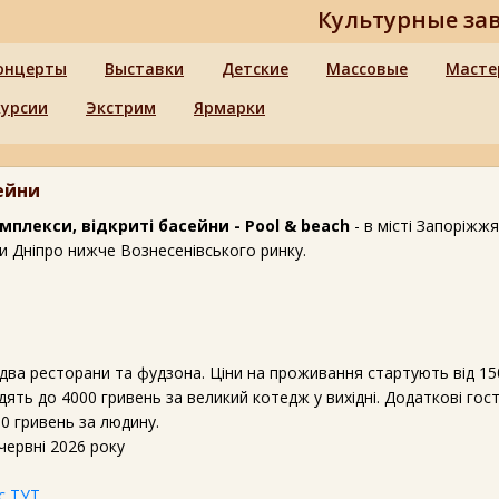
Культурные за
онцерты
Выставки
Детские
Массовые
Масте
курсии
Экстрим
Ярмарки
ейни
плекси, відкриті басейни - Pool & beach
- в місті Запоріжжя
ки Дніпро нижче Вознесенівського ринку.
 два ресторани та фудзона. Ціни на проживання стартують від 15
дять до 4000 гривень за великий котедж у вихідні. Додаткові гост
0 гривень за людину.
червні 2026 року
с ТУТ