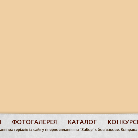
М
ФОТОГАЛЕРЕЯ
КАТАЛОГ
КОНКУРС
нні матеріалів із сайту гіперпосилання на "ЗаБор" обов'язкове. Всі права