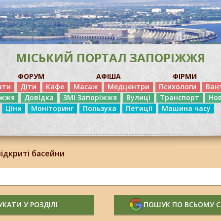
МІСЬКИЙ ПОРТАЛ ЗАПОРІЖЖЯ
ФОРУМ
АФІША
ФІРМИ
ати
Діти
Кафе
Масаж
Медцентри
Психологи
Ван
іжжя
Довідка
ЗМІ Запоріжжя
Вулиці
Транспорт
Но
Ціни
Моніторинг
Пользуха
Петиції
Машина часу
ідкриті басейни
КАТИ У РОЗДІЛІ
ПОШУК ПО ВСЬОМУ 