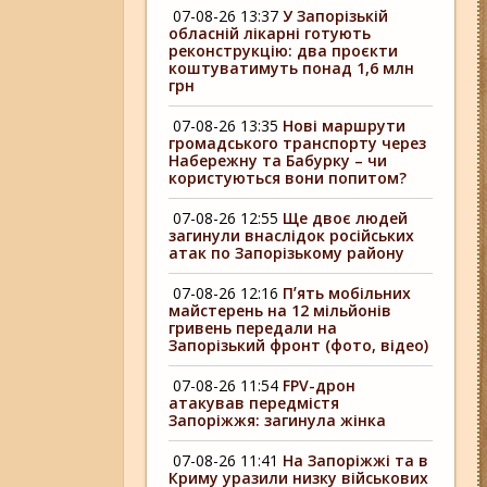
07-08-26 13:37
У Запорізькій
обласній лікарні готують
реконструкцію: два проєкти
коштуватимуть понад 1,6 млн
грн
07-08-26 13:35
Нові маршрути
громадського транспорту через
Набережну та Бабурку – чи
користуються вони попитом?
07-08-26 12:55
Ще двоє людей
загинули внаслідок російських
атак по Запорізькому району
07-08-26 12:16
Пʼять мобільних
майстерень на 12 мільйонів
гривень передали на
Запорізький фронт (фото, відео)
07-08-26 11:54
FPV-дрон
атакував передмістя
Запоріжжя: загинула жінка
07-08-26 11:41
На Запоріжжі та в
Криму уразили низку військових