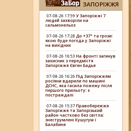
ЗАПОРІЖЖЯ
07-08-26 17:59
У Запоріжжі 7
людей захворіли на
сальмонельоз
07-08-26 17:28
До +37° та грози:
якою буде погода у Запоріжжі
на вихідних
07-08-26 16:53
На фронті загинув
захисник з передмістя
Запоріжжя Євген Бадья
07-08-26 16:26
Під Запоріжжям
росіяни вдарили по машині
ДСНС, яка гасила пожежу після
першого прильоту: є
постраждалі
07-08-26 15:37
Правобережжя
Запоріжжя та Запорізький
район частково без світла:
знеструмлені Кушугум і
Балабине