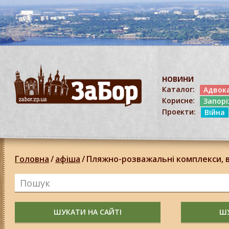
НОВИНИ
Каталог:
Адвок
Корисне:
Запор
Проекти:
Війна
Головна
/
афіша
/
Пляжно-розважальні комплекси, в
ШУКАТИ НА САЙТІ
ШУ