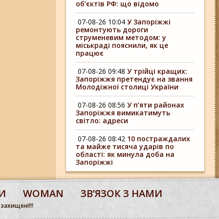
об’єктів РФ: що відомо
07-08-26 10:04
У Запоріжжі
ремонтують дороги
струменевим методом: у
міськраді пояснили, як це
працює
07-08-26 09:48
У трійці кращих:
Запоріжжя претендує на звання
Молодіжної столиці України
07-08-26 08:56
У п’яти районах
Запоріжжя вимикатимуть
світло: адреси
07-08-26 08:42
10 постраждалих
та майже тисяча ударів по
області: як минула доба на
Запоріжжі
И
WOMAN
ЗВʼЯЗОК З НАМИ
 захищені!!!