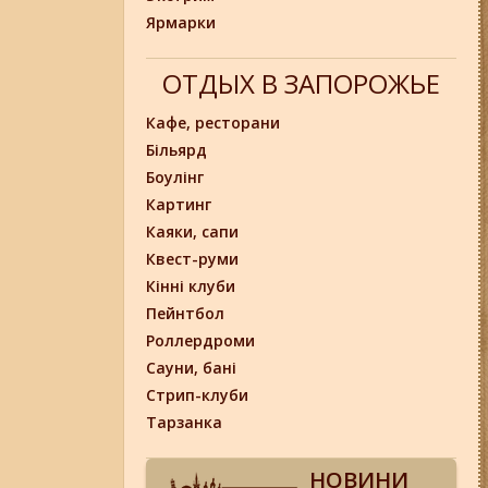
Ярмарки
ОТДЫХ В ЗАПОРОЖЬЕ
Кафе, ресторани
Більярд
Боулінг
Картинг
Каяки, сапи
Квест-руми
Кінні клуби
Пейнтбол
Роллердроми
Сауни, бані
Стрип-клуби
Тарзанка
НОВИНИ