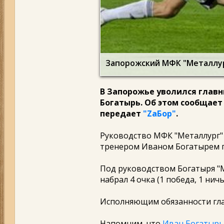
Запорожский МФК "Металлург
В Запорожье уволился главн
Богатырь. Об этом сообщает
передает
"ZаБор"
.
Руководство МФК "Металлург"
тренером Иваном Богатырем п
Под руководством Богатыря "М
набрал 4 очка (1 победа, 1 нич
Исполняющим обязанности глав
Напомним, что
Иван Богатырь