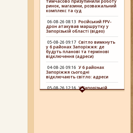
тимчасово призупинили роботу
ринок, магазини, розважальний
комплекс та суд
06-08-26 08:13
Російський FPV-
дрон атакував маршрутку у
Запорізькій області (відео)
05-08-26 09:17
Світло вимкнуть
у 6 районах Запоріжжя: де
будуть планові та термінові
відключення (адреси)
04-08-26 09:16
У 6 районах
Запоріжжя сьогодні
відключають світло: адреси
05-08-26 12:16
У Запорізькій
області ресторан оштрафували
більш ніж на 600 тисяч гривень:
що виявила податкова
06-08-26 09:14
Світло
відключать у 6 районах
Запоріжжя: де не буде
електроенергії 6 серпня