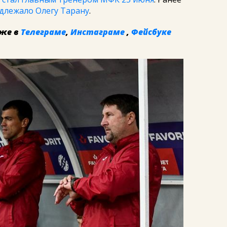
длежало Олегу Тарану
.
же в
Телеграме
,
Инстаграме
,
Фейсбуке