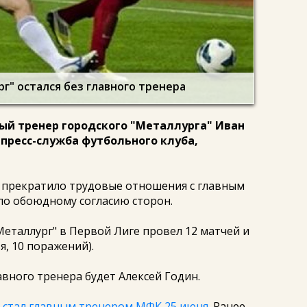
" остался без главного тренера
ый тренер городского "Металлурга" Иван
 пресс-служба футбольного клуба,
 прекратило трудовые отношения с главным
о обоюдному согласию сторон.
еталлург" в Первой Лиге провел 12 матчей и
ья, 10 поражений).
ного тренера будет Алексей Годин.
 стал главным тренером МФК 25 июня
. Ранее