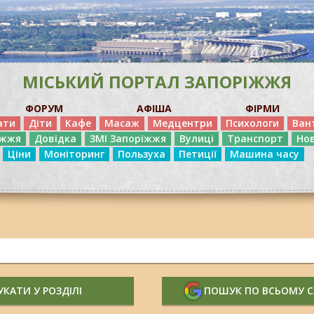
МІСЬКИЙ ПОРТАЛ ЗАПОРІЖЖЯ
ФОРУМ
АФІША
ФІРМИ
ати
Діти
Кафе
Масаж
Медцентри
Психологи
Ван
іжжя
Довідка
ЗМІ Запоріжжя
Вулиці
Транспорт
Но
Ціни
Моніторинг
Пользуха
Петиції
Машина часу
КАТИ У РОЗДІЛІ
ПОШУК ПО ВСЬОМУ 