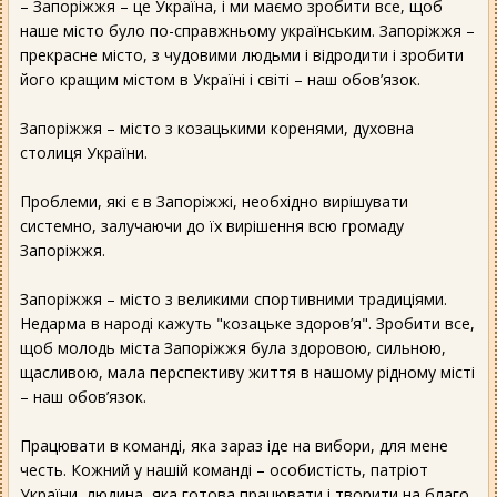
– Запоріжжя – це Україна, і ми маємо зробити все, щоб
наше місто було по-справжньому українським. Запоріжжя –
прекрасне місто, з чудовими людьми і відродити і зробити
його кращим містом в Україні і світі – наш обов’язок.
Запоріжжя – місто з козацькими коренями, духовна
столиця України.
Проблеми, які є в Запоріжжі, необхідно вирішувати
системно, залучаючи до їх вирішення всю громаду
Запоріжжя.
Запоріжжя – місто з великими спортивними традиціями.
Недарма в народі кажуть "козацьке здоров’я". Зробити все,
щоб молодь міста Запоріжжя була здоровою, сильною,
щасливою, мала перспективу життя в нашому рідному місті
– наш обов’язок.
Працювати в команді, яка зараз іде на вибори, для мене
честь. Кожний у нашій команді – особистість, патріот
України, людина, яка готова працювати і творити на благо