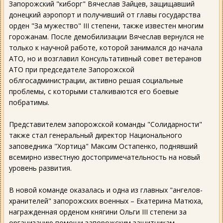
Запорожский "киборг" Вячеслав Зайцев, защищавший
донецкий аэропорт и получивший от главы государства
орден "За мужество" ІІІ степени, также известен многим
горожанам. После демобилизации Вячеслав вернулся не
только к научной работе, которой занимался до начала
АТО, но и возглавил Консультативный совет ветеранов
АТО при председателе Запорожской
облгосадминистрации, активно решая социальные
проблемы, с которыми сталкиваются его боевые
побратимы.
Представителем запорожской команды "Солидарности"
также стал генеральный директор Национального
заповедника "Хортица" Максим Остапенко, поднявший
всемирно известную достопримечательность на новый
уровень развития.
В новой команде оказалась и одна из главных "ангелов-
хранителей" запорожских военных – Екатерина Матюха,
награжденная орденом княгини Ольги ІІІ степени за
организацию помощи запорожским защитникам.