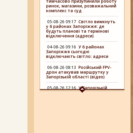
тимчасово призупинили роботу
ринок, магазини, розважальний
комплекс та суд
05-08-26 09:17
Світло вимкнуть
у 6 районах Запоріжжя: де
будуть планові та термінові
відключення (адреси)
04-08-26 09:16
У 6 районах
Запоріжжя сьогодні
відключають світло: адреси
06-08-26 08:13
Російський FPV-
дрон атакував маршрутку у
Запорізькій області (відео)
05-08-26 12:16
У Запорізькій
області ресторан оштрафували
більш ніж на 600 тисяч гривень:
що виявила податкова
06-08-26 09:14
Світло
відключать у 6 районах
Запоріжжя: де не буде
електроенергії 6 серпня