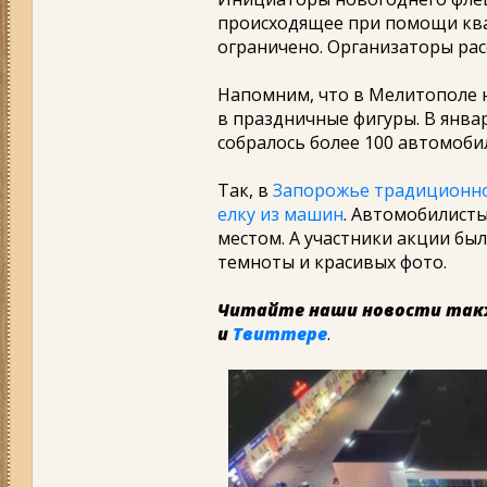
происходящее при помощи ква
ограничено. Организаторы рас
Напомним, что в Мелитополе 
в праздничные фигуры. В янва
собралось более 100 автомоби
Так, в
Запорожье традиционно
елку из машин
. Автомобилист
местом. А участники акции бы
темноты и красивых фото.
Читайте наши новости так
и
Твиттере
.