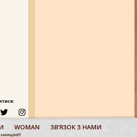
итися:
И
WOMAN
ЗВʼЯЗОК З НАМИ
 захищені!!!