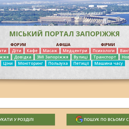
МІСЬКИЙ ПОРТАЛ ЗАПОРІЖЖЯ
ФОРУМ
АФІША
ФІРМИ
ати
Діти
Кафе
Масаж
Медцентри
Психологи
Ван
іжжя
Довідка
ЗМІ Запоріжжя
Вулиці
Транспорт
Но
Ціни
Моніторинг
Пользуха
Петиції
Машина часу
КАТИ У РОЗДІЛІ
ПОШУК ПО ВСЬОМУ 