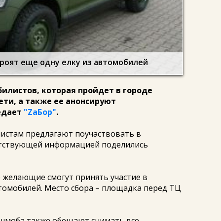
роят еще одну елку из автомобилей
илистов, которая пройдет в городе
ти, а также ее анонсируют
едает
"ZаБор"
.
истам предлагают поучаствовать в
тствующей информацией поделились
все желающие смогут принять участие в
томобилей. Место сбора – площадка перед ТЦ
шмоба также обещают снимать все