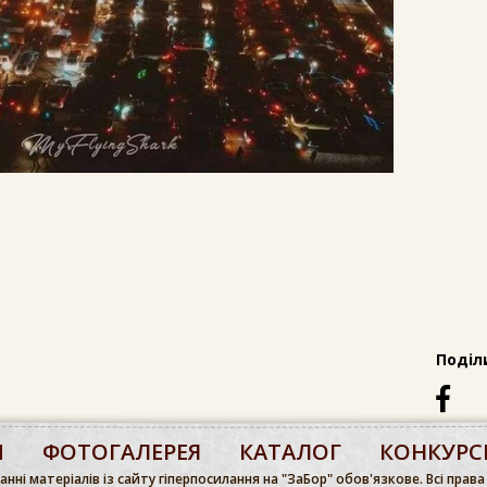
Поділ
М
ФОТОГАЛЕРЕЯ
КАТАЛОГ
КОНКУРС
нні матеріалів із сайту гіперпосилання на "ЗаБор" обов'язкове. Всі права