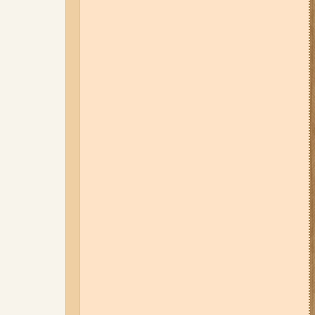
04-08-26 11:14
Що зміниться для
жителів Запоріжжя з серпня:
нові виплати, допомога ВПО та
зміни для ФОПів
01-08-26 14:10
Стали відомі
подробиці ДТП з
неповнолітньою
мотоциклісткою на Космосі в
Запоріжжі (фото, відео)
06-08-26 17:11
Три заклади із
Запоріжжя стали фіналістами
української ресторанної премії
06-08-26 12:40
У ЄС з 5 серпня
змінюють правила тимчасового
захисту для українських
чоловіків
03-08-26 09:03
Без світла у 6
районах Запоріжжя: де 3 серпня
відбудуться планові та
термінові відключення
електроенергії