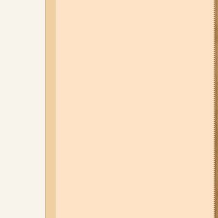
01-08-26 22:20
Росіяни
атакували Запоріжжя та
область дронами та КАБами:
загинула людина, у місті
сталася велика пожежа (фото,
відео)
04-08-26 12:35
Побиття, "ями" та
накази стріляти по своїх:
опублікували розслідування про
225-й окремий штурмовий полк,
що зараз знаходиться на
Запорізькому напрямку
06-08-26 07:49
У Запоріжжі
шахед пробив дах
дев'ятиповерхівки і влучив у
квартиру: двоє людей поранені
(фото, відео)
05-08-26 07:50
Військові рф
атакували дитячу лікарню та
муніципальний автобус у
Запоріжжі (фото, відео)