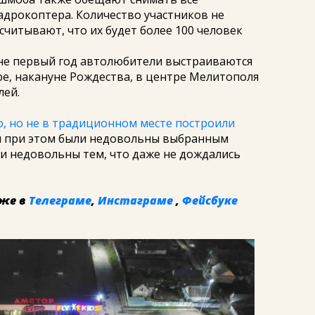
дрокоптера. Количество участников не
считывают, что их будет более 100 человек
не первый год автолюбители выстраиваются
ре, накануне Рождества, в центре Мелитополя
лей.
, но не в традиционном месте построили
ы при этом были недовольны выбранным
ли недовольны тем, что даже не дождались
же в
Телеграме
,
Инстаграме
,
Фейсбуке