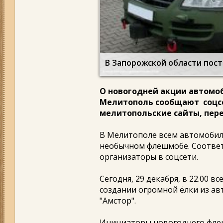
В Запорожской области пост
О новогодней акции автомоб
Мелитополь сообщают соцсе
мелитопольские сайты, пер
В Мелитополе всем автомобил
необычном флешмобе. Соотве
организаторы в соцсети.
Сегодня, 29 декабря, в 22.00 
создании огромной ёлки из ав
"Амстор".
Инициаторы новогоднего фле