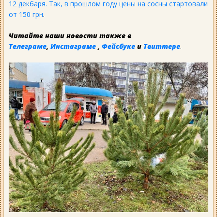
12 декбаря. Так, в прошлом году цены на сосны стартовали
от 150 грн
.
Читайте наши новости также в
Телеграме
,
Инстаграме
,
Фейсбуке
и
Твиттере
.