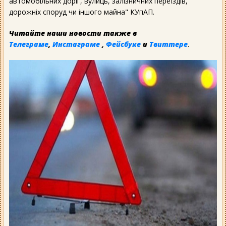
автомобільних доріг, вулиць, залізничних переїздів,
дорожніх споруд чи іншого майна" КУпАП.
Читайте наши новости также в
Телеграме
,
Инстаграме
,
Фейсбуке
и
Твиттере
.