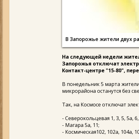
В Запорожье жители двух ра
На следующей недели жител
Запорожья отключат электро
Контакт-центре "15-80", пе
В понедельник 5 марта жители
микрорайона останутся без св
Так, на Космосе отключат элек
- Северокольцевая 1, 3, 5, 5а, 6, 7
- Магара 5а, 11;
- Космическая102, 102а, 104а, 10