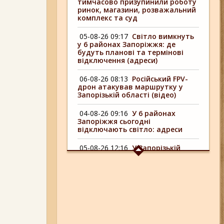
тимчасово призупинили роботу
ринок, магазини, розважальний
комплекс та суд
05-08-26 09:17
Світло вимкнуть
у 6 районах Запоріжжя: де
будуть планові та термінові
відключення (адреси)
06-08-26 08:13
Російський FPV-
дрон атакував маршрутку у
Запорізькій області (відео)
04-08-26 09:16
У 6 районах
Запоріжжя сьогодні
відключають світло: адреси
05-08-26 12:16
У Запорізькій
області ресторан оштрафували
більш ніж на 600 тисяч гривень:
що виявила податкова
06-08-26 09:14
Світло
відключать у 6 районах
Запоріжжя: де не буде
електроенергії 6 серпня