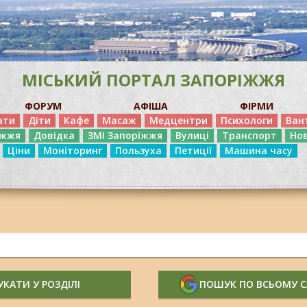
МІСЬКИЙ ПОРТАЛ ЗАПОРІЖЖЯ
ФОРУМ
АФІША
ФІРМИ
ати
Діти
Кафе
Масаж
Медцентри
Психологи
Ван
іжжя
Довідка
ЗМІ Запоріжжя
Вулиці
Транспорт
Но
Ціни
Моніторинг
Пользуха
Петиції
Машина часу
КАТИ У РОЗДІЛІ
ПОШУК ПО ВСЬОМУ 