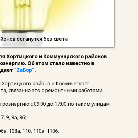
йонов останутся без света
я Хортицкого и Коммунарского районов
энергию. Об этом стало известно в
редает
"ZаБор"
.
 Хортицкого района и Космического
ета, связанно это с ремонтными работами.
троэнергию с 09:00 до 17:00 по таким улицам:
, 9, 9а, 9б;
6а, 108а, 110, 110а, 110б.