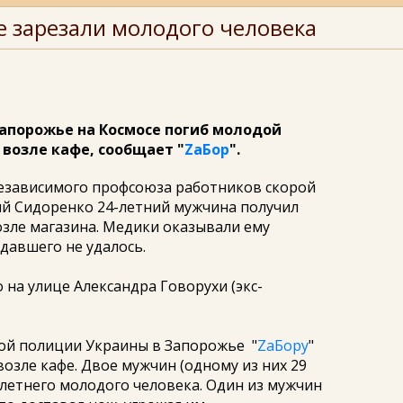
е зарезали молодого человека
 Запорожье на Космосе погиб молодой
 возле кафе, сообщает "
ZаБор
".
независимого профсоюза работников скорой
й Сидоренко 24-летний мужчина получил
озле магазина. Медики оказывали ему
давшего не удалось.
 на улице Александра Говорухи (экс-
ной полиции Украины в Запорожье "
ZаБору
"
озле кафе. Двое мужчин (одному из них 29
-летнего молодого человека. Один из мужчин