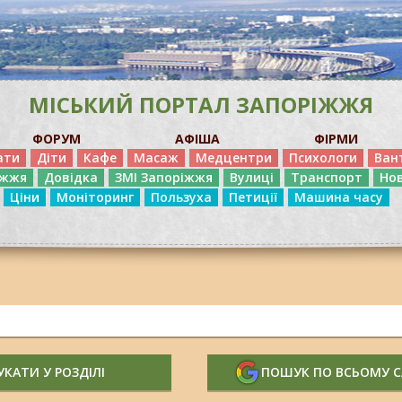
МІСЬКИЙ ПОРТАЛ ЗАПОРІЖЖЯ
ФОРУМ
АФІША
ФІРМИ
ати
Діти
Кафе
Масаж
Медцентри
Психологи
Ван
іжжя
Довідка
ЗМІ Запоріжжя
Вулиці
Транспорт
Но
Ціни
Моніторинг
Пользуха
Петиції
Машина часу
КАТИ У РОЗДІЛІ
ПОШУК ПО ВСЬОМУ 