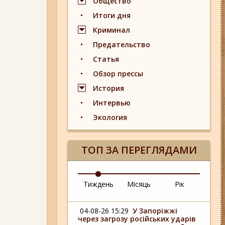
Общество
Итоги дня
Криминал
Предательство
Статья
Обзор прессы
История
Интервью
Экология
ТОП ЗА ПЕРЕГЛЯДАМИ
Тиждень
Місяць
Рік
04-08-26 15:29
У Запоріжжі
через загрозу російських ударів