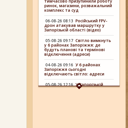
тимчасово призупинили роботу
ринок, магазини, розважальний
комплекс та суд
06-08-26 08:13
Російський FPV-
дрон атакував маршрутку у
Запорізькій області (відео)
05-08-26 09:17
Світло вимкнуть
у 6 районах Запоріжжя: де
будуть планові та термінові
відключення (адреси)
04-08-26 09:16
У 6 районах
Запоріжжя сьогодні
відключають світло: адреси
05-08-26 12:16
У Запорізькій
області ресторан оштрафували
більш ніж на 600 тисяч гривень:
що виявила податкова
06-08-26 09:14
Світло
відключать у 6 районах
Запоріжжя: де не буде
електроенергії 6 серпня