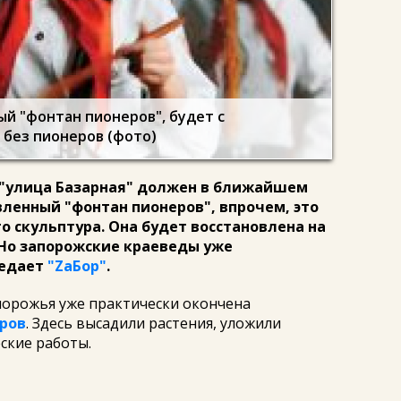
й "фонтан пионеров", будет с
 без пионеров (фото)
и "улица Базарная" должен в ближайшем
ленный "фонтан пионеров", впрочем, это
то скульптура. Она будет восстановлена на
. Но запорожские краеведы уже
редает
"ZаБор"
.
порожья уже практически окончена
еров
. Здесь высадили растения, уложили
ские работы.