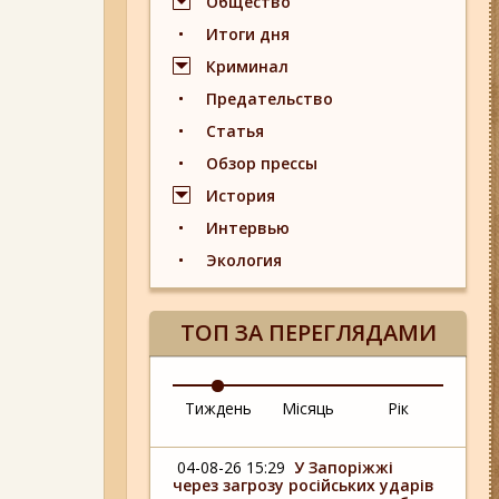
Общество
Итоги дня
Криминал
Предательство
Статья
Обзор прессы
История
Интервью
Экология
ТОП ЗА ПЕРЕГЛЯДАМИ
Тиждень
Місяць
Рік
04-08-26 15:29
У Запоріжжі
через загрозу російських ударів