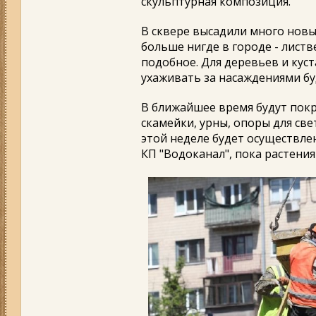
скульптурная композиция.
В сквере высадили много новых
больше нигде в городе - листв
подобное. Для деревьев и кус
ухаживать за насаждениями бу
В ближайшее время будут пок
скамейки, урны, опоры для св
этой неделе будет осуществл
КП "Водоканал", пока растени