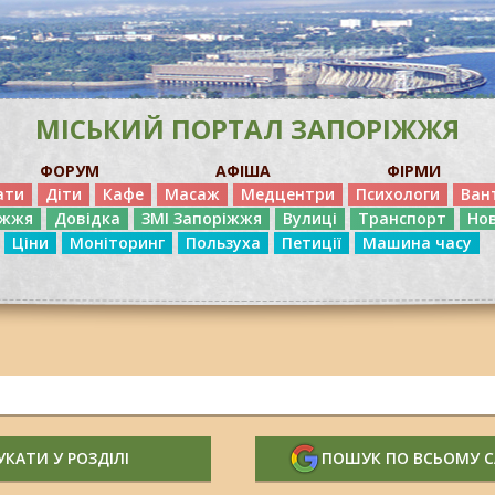
МІСЬКИЙ ПОРТАЛ ЗАПОРІЖЖЯ
ФОРУМ
АФІША
ФІРМИ
ати
Діти
Кафе
Масаж
Медцентри
Психологи
Ван
іжжя
Довідка
ЗМІ Запоріжжя
Вулиці
Транспорт
Но
Ціни
Моніторинг
Пользуха
Петиції
Машина часу
КАТИ У РОЗДІЛІ
ПОШУК ПО ВСЬОМУ 