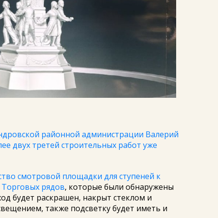
андровской районной администрации Валерий
лее двух третей строительных работ уже
ство смотровой площадки для ступеней к
а Торговых рядов
, которые были обнаружены
ход будет раскрашен, накрыт стеклом и
вещением, также подсветку будет иметь и