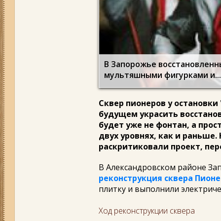
В Запорожье восстановленны
мультяшными фигурками и...
Сквер пионеров у остановк
будущем украсить восстанов
будет уже не фонтан, а прос
двух уровнях, как и раньше
раскритиковали проект, пе
В Александровском районе За
реконструкция сквера Пион
плитку и выполнили электриче
Ход реконструкции сквера