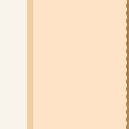
06-08-26 17:11
Три заклади із
Запоріжжя стали фіналістами
української ресторанної премії
06-08-26 09:14
Світло
відключать у 6 районах
Запоріжжя: де не буде
електроенергії 6 серпня
04-08-26 11:14
Що зміниться для
жителів Запоріжжя з серпня:
нові виплати, допомога ВПО та
зміни для ФОПів
07-08-26 08:56
У п’яти районах
Запоріжжя вимикатимуть
світло: адреси
01-08-26 14:10
Стали відомі
подробиці ДТП з
неповнолітньою
мотоциклісткою на Космосі в
Запоріжжі (фото, відео)
03-08-26 09:03
Без світла у 6
районах Запоріжжя: де 3 серпня