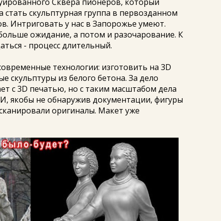
уированного Сквера пионеров, который
а стать скульптурная группа в первозданном
ов. Интриговать у нас в Запорожье умеют.
 больше ожидание, а потом и разочарование. К
ться - процесс длительный.
современные технологии: изготовить на 3D
е скульптуры из белого бетона. За дело
ет с 3D печатью, но с таким масштабом дела
И, якобы не обнаружив документации, фигуры
сканировали оригиналы. Макет уже