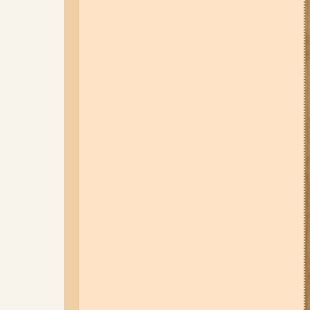
відбудуться планові та
термінові відключення
електроенергії
01-08-26 22:20
Росіяни
атакували Запоріжжя та
область дронами та КАБами:
загинула людина, у місті
сталася велика пожежа (фото,
відео)
06-08-26 07:49
У Запоріжжі
шахед пробив дах
дев'ятиповерхівки і влучив у
квартиру: двоє людей поранені
(фото, відео)
04-08-26 12:35
Побиття, "ями" та
накази стріляти по своїх:
опублікували розслідування про
225-й окремий штурмовий полк,
що зараз знаходиться на
Запорізькому напрямку