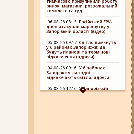
тимчасово призупинили роботу
ринок, магазини, розважальний
комплекс та суд
06-08-26 08:13
Російський FPV-
дрон атакував маршрутку у
Запорізькій області (відео)
05-08-26 09:17
Світло вимкнуть
у 6 районах Запоріжжя: де
будуть планові та термінові
відключення (адреси)
04-08-26 09:16
У 6 районах
Запоріжжя сьогодні
відключають світло: адреси
05-08-26 12:16
У Запорізькій
області ресторан оштрафували
більш ніж на 600 тисяч гривень:
що виявила податкова
06-08-26 12:40
У ЄС з 5 серпня
змінюють правила тимчасового
захисту для українських
чоловіків