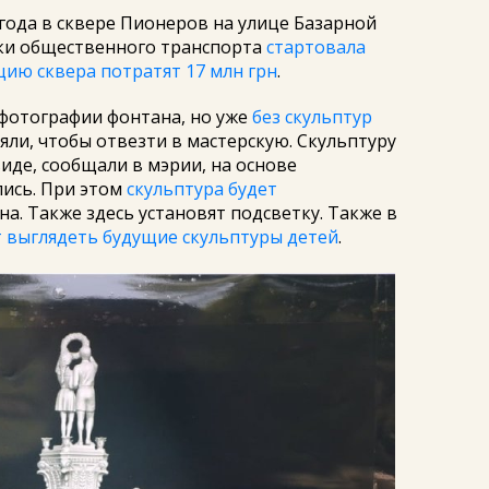
 года в сквере Пионеров на улице Базарной
вки общественного транспорта
стартовала
цию сквера потратят 17 млн грн
.
 фотографии фонтана, но уже
без скульптур
няли, чтобы отвезти в мастерскую. Скульптуру
иде, сообщали в мэрии, на основе
лись. При этом
скульптура будет
ана. Также здесь установят подсветку. Также в
 выглядеть будущие скульптуры детей
.