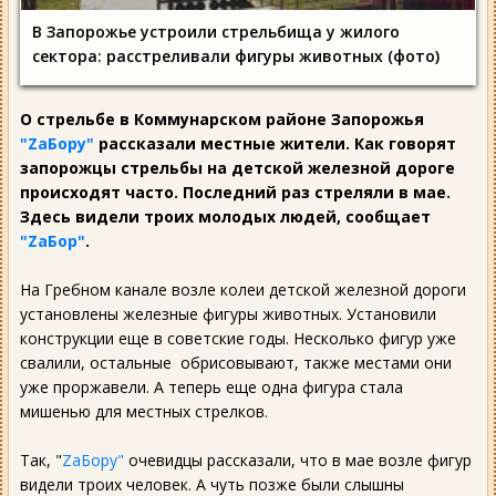
В Запорожье устроили стрельбища у жилого
сектора: расстреливали фигуры животных (фото)
О стрельбе в Коммунарском районе Запорожья
"ZаБору"
рассказали местные жители. Как говорят
запорожцы стрельбы на детской железной дороге
происходят часто. Последний раз стреляли в мае.
Здесь видели троих молодых людей, сообщает
"ZаБор"
.
На Гребном канале возле колеи детской железной дороги
установлены железные фигуры животных. Установили
конструкции еще в советские годы. Несколько фигур уже
свалили, остальные обрисовывают, также местами они
уже проржавели. А теперь еще одна фигура стала
мишенью для местных стрелков.
Так, "
ZаБору"
очевидцы рассказали, что в мае возле фигур
видели троих человек. А чуть позже были слышны