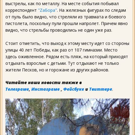
выстрелы, как по металлу. На месте события побывал
корреспондент
"ZаБора"
. На железных фигурах по следам
от пуль было видно, что стреляли из травмата и боевого
пистолета, поскольку пули прошли напролет. Причем явно
видно, что стрельбы проводились не один уже раз.
Стоит отметить, что выход к этому месту идет со стороны
улицы 40 лет Победы, как раз от 107 гимназии. Место
здесь оживленное. Рядом есть пляж, на который приходят
отдыхать взрослые с детьми. Тут отдыхают не только
жители Песков, но и горожане из других районов.
Читайте наши новости также в
Телеграме
,
Инстаграме
,
Фейсбуке
и
Твиттере
.