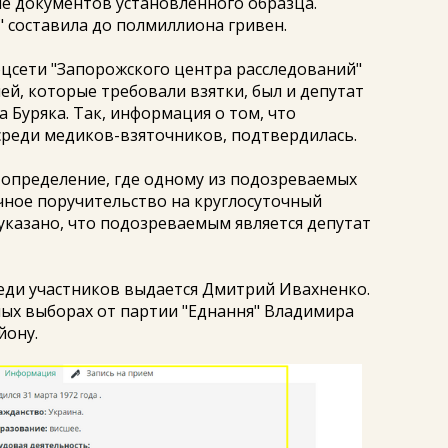
е документов установленного образца.
" составила до полмиллиона гривен.
цсети "Запорожского центра расследований"
чей, которые требовали взятки, был и депутат
 Буряка. Так, информация о том, что
среди медиков-взяточников, подтвердилась.
определение, где одному из подозреваемых
чное поручительство на круглосуточный
указано, что подозреваемым является депутат
реди участников выдается Дмитрий Ивахненко.
ых выборах от партии "Еднання" Владимира
йону.