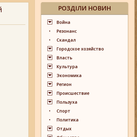
РОЗДІЛИ НОВИН
й
Война
Резонанс
Скандал
Городское хозяйство
Власть
Культура
Экономика
Регион
Происшествие
Пользуха
Спорт
Политика
Отдых