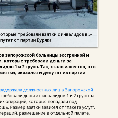
оторые требовали взятки с инвалидов в 5-
епутат от партии Буряка
ов запорожской больницы экстренной и
, которые требовали деньги за
дов 1 и 2 групп. Так, стало известно, что
взятки, оказался и депутат из партии
задержала должностных лиц в Запорожской
требовали деньги с инвалидов 1 и 2 групп за
их операций, которые попадали под
ь. Размер взятки зависел от "пакета услуг",
операций, размещение в отдельной палате,