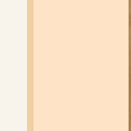
Набережну та Бабурку – чи
користуються вони попитом?
06-08-26 07:49
У Запоріжжі
шахед пробив дах
дев'ятиповерхівки і влучив у
квартиру: двоє людей поранені
(фото, відео)
04-08-26 12:35
Побиття, "ями" та
накази стріляти по своїх:
опублікували розслідування про
225-й окремий штурмовий полк,
що зараз знаходиться на
Запорізькому напрямку
05-08-26 07:50
Військові рф
атакували дитячу лікарню та
муніципальний автобус у
Запоріжжі (фото, відео)