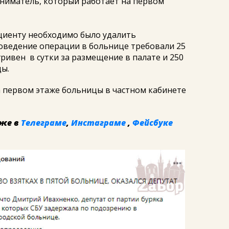
ниматель, который работает на первом
циенту необходимо было удалить
оведение операции в больнице требовали 25
 гривен в сутки за размещение в палате и 250
цы.
а первом этаже больницы в частном кабинете
же в
Телеграме
,
Инстаграме
,
Фейсбуке