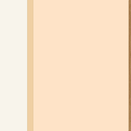
05-08-26 12:16
У Запорізькій
області ресторан оштрафували
більш ніж на 600 тисяч гривень:
що виявила податкова
07-08-26 08:56
У п’яти районах
Запоріжжя вимикатимуть
світло: адреси
06-08-26 09:14
Світло
відключать у 6 районах
Запоріжжя: де не буде
електроенергії 6 серпня
04-08-26 11:14
Що зміниться для
жителів Запоріжжя з серпня:
нові виплати, допомога ВПО та
зміни для ФОПів
03-08-26 09:03
Без світла у 6
районах Запоріжжя: де 3 серпня
відбудуться планові та
термінові відключення
електроенергії
07-08-26 13:35
Нові маршрути
громадського транспорту через