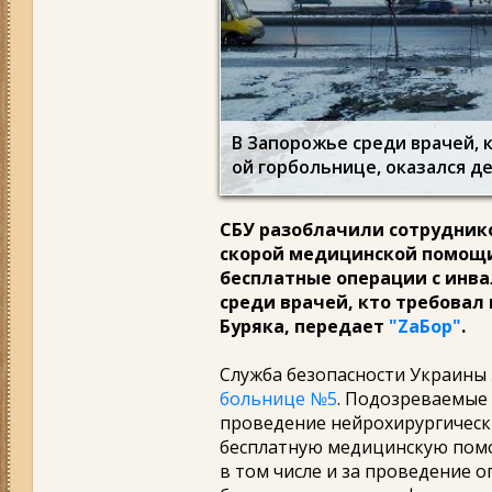
В Запорожье среди врачей, к
ой горбольнице, оказался д
СБУ разоблачили сотрудник
скорой медицинской помощи
бесплатные операции с инвали
среди врачей, кто требовал 
Буряка, передает
"ZаБор"
.
Служба безопасности Украины
больнице №5
. Подозреваемые 
проведение нейрохирургическ
бесплатную медицинскую помощ
в том числе и за проведение 