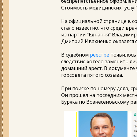
беспрепятственное оформлени
Стоимость медицинских "услуг
На официальной странице в со
стало известно, что среди вра
из партии "Еднання" Владимира
Дмитрий Ивахненко оказался 
В судебном
реестре
появилось 
следствие хотело заменить ли
домашний арест. В документе 
горсовета пятого созыва.
При поиске по номеру дела, с
Он прошел на последних местн
Буряка по Вознесеновскому ра