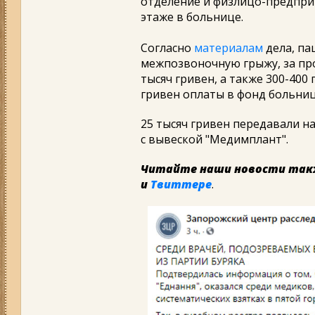
отделение и физлицо-предпри
этаже в больнице.
Согласно
материалам
дела, па
межпозвоночную грыжу, за пр
тысяч гривен, а также 300-400
гривен оплаты в фонд больни
25 тысяч гривен передавали н
с вывеской "Медимплант".
Читайте наши новости так
и
Твиттере
.