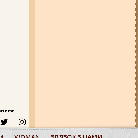
итися:
И
WOMAN
ЗВʼЯЗОК З НАМИ