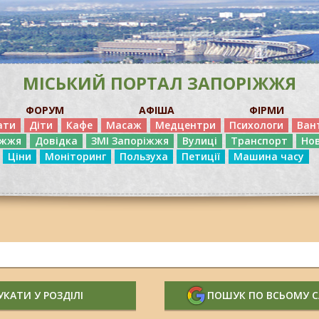
МІСЬКИЙ ПОРТАЛ ЗАПОРІЖЖЯ
ФОРУМ
АФІША
ФІРМИ
ати
Діти
Кафе
Масаж
Медцентри
Психологи
Ван
іжжя
Довідка
ЗМІ Запоріжжя
Вулиці
Транспорт
Но
Ціни
Моніторинг
Пользуха
Петиції
Машина часу
КАТИ У РОЗДІЛІ
ПОШУК ПО ВСЬОМУ 