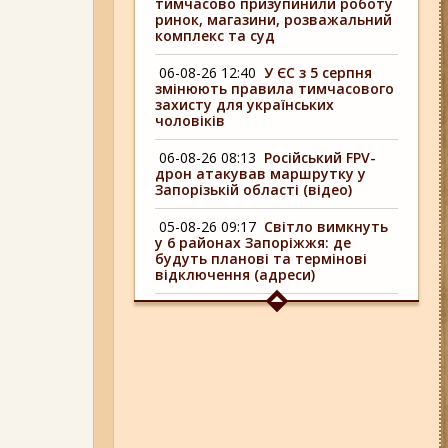
тимчасово призупинили роботу
ринок, магазини, розважальний
комплекс та суд
06-08-26 12:40
У ЄС з 5 серпня
змінюють правила тимчасового
захисту для українських
чоловіків
06-08-26 08:13
Російський FPV-
дрон атакував маршрутку у
Запорізькій області (відео)
05-08-26 09:17
Світло вимкнуть
у 6 районах Запоріжжя: де
будуть планові та термінові
відключення (адреси)
04-08-26 09:16
У 6 районах
Запоріжжя сьогодні
відключають світло: адреси
06-08-26 17:11
Три заклади із
Запоріжжя стали фіналістами
української ресторанної премії