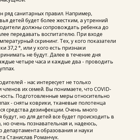
н ряд санитарных правил. Например,
вья детей будет более жестким, а утренний
Родители должны сопровождать ребенка до
алее передавать воспитателю. При входе
мпературный скрининг. Тех, у кого показатели
 37,2 °, или у кого есть признаки
ринимать не будут. Далее в течение дня
аждые четыре часа и каждые два - проводить
уппах.
одителей - нас интересует не только
и членов их семей. Вы понимаете, что COVID-
ктность. Подготовленные меры относительно
ппах - сняты коврики, тканевые полотенца
ся средства дезинфекции. Очень много
будут, но для детей все будет происходить в
, но очень познавательная и, надеюсь,
ор департамента образования и науки
та Станислав Романчук.