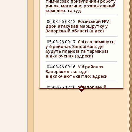
тимчасово призупинили роботу
ринок, магазини, розважальний
комплекс та суд
06-08-26 08:13
Російський FPV-
дрон атакував маршрутку у
Запорізькій області (відео)
05-08-26 09:17
Світло вимкнуть
у 6 районах Запоріжжя: де
будуть планові та термінові
відключення (адреси)
04-08-26 09:16
У 6 районах
Запоріжжя сьогодні
відключають світло: адреси
05-08-26 12:16
У Запорізькій
області ресторан оштрафували
більш ніж на 600 тисяч гривень:
що виявила податкова
06-08-26 09:14
Світло
відключать у 6 районах
Запоріжжя: де не буде
електроенергії 6 серпня