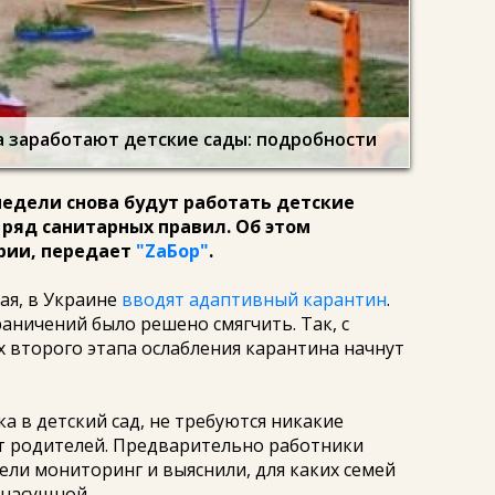
а заработают детские сады: подробности
едели снова будут работать детские
 ряд санитарных правил. Об этом
рии, передает
"ZаБор"
.
ая, в Украине
вводят адаптивный карантин
.
ничений было решено смягчить. Так, с
х второго этапа ослабления карантина начнут
ка в детский сад, не требуются никакие
 родителей. Предварительно работники
ли мониторинг и выяснили, для каких семей
 насущной.