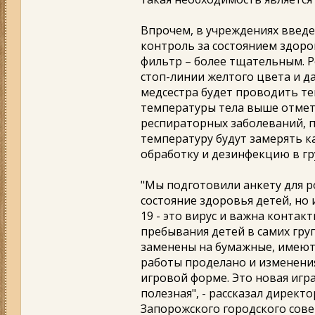
Впрочем, в учреждениях введе
контроль за состоянием здоро
фильтр – более тщательным. 
стоп-линии желтого цвета и д
медсестра будет проводить те
температуры тела выше отметки
респираторных заболеваний, п
температуру будут замерять к
обработку и дезинфекцию в гр
"Мы подготовили анкету для р
состояние здоровья детей, но 
19 - это вирус и важна конта
пребывания детей в самих гру
заменены на бумажные, имеют
работы проделано и изменения 
игровой форме. Это новая игра
полезная", - рассказал директ
Запорожского городского сове