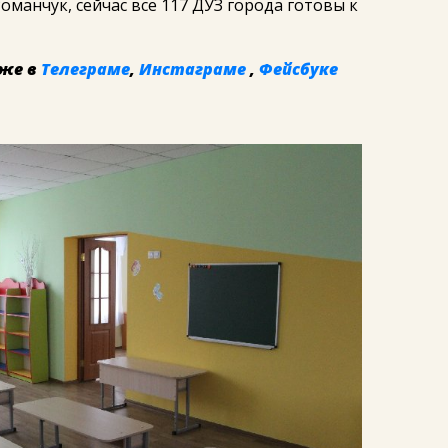
оманчук, сейчас все 117 ДУЗ города готовы к
же в
Телеграме
,
Инстаграме
,
Фейсбуке