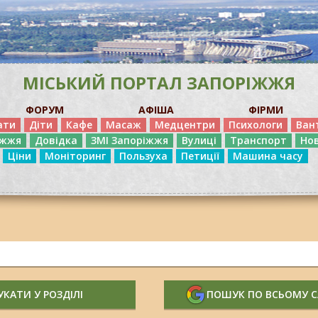
МІСЬКИЙ ПОРТАЛ ЗАПОРІЖЖЯ
ФОРУМ
АФІША
ФІРМИ
ати
Діти
Кафе
Масаж
Медцентри
Психологи
Ван
іжжя
Довідка
ЗМІ Запоріжжя
Вулиці
Транспорт
Но
Ціни
Моніторинг
Пользуха
Петиції
Машина часу
КАТИ У РОЗДІЛІ
ПОШУК ПО ВСЬОМУ 