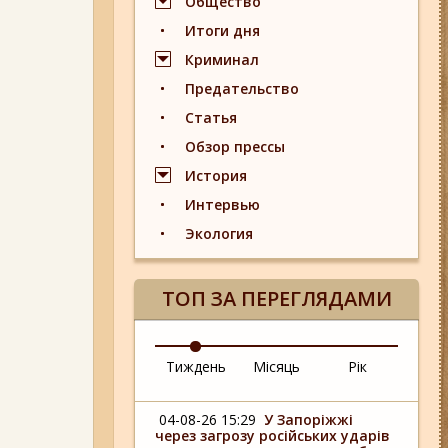
Общество
Итоги дня
Криминал
Предательство
Статья
Обзор прессы
История
Интервью
Экология
ТОП ЗА ПЕРЕГЛЯДАМИ
Тиждень
Місяць
Рік
04-08-26 15:29
У Запоріжжі
через загрозу російських ударів