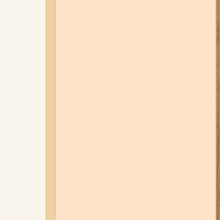
01-08-26 22:20
Росіяни
атакували Запоріжжя та
область дронами та КАБами:
загинула людина, у місті
сталася велика пожежа (фото,
відео)
07-08-26 08:56
У п’яти районах
Запоріжжя вимикатимуть
світло: адреси
04-08-26 12:35
Побиття, "ями" та
накази стріляти по своїх:
опублікували розслідування про
225-й окремий штурмовий полк,
що зараз знаходиться на
Запорізькому напрямку
06-08-26 07:49
У Запоріжжі
шахед пробив дах
дев'ятиповерхівки і влучив у
квартиру: двоє людей поранені
(фото, відео)