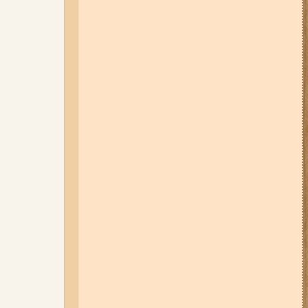
04-08-26 11:14
Що зміниться для
жителів Запоріжжя з серпня:
нові виплати, допомога ВПО та
зміни для ФОПів
06-08-26 17:11
Три заклади із
Запоріжжя стали фіналістами
української ресторанної премії
01-08-26 14:10
Стали відомі
подробиці ДТП з
неповнолітньою
мотоциклісткою на Космосі в
Запоріжжі (фото, відео)
06-08-26 12:40
У ЄС з 5 серпня
змінюють правила тимчасового
захисту для українських
чоловіків
03-08-26 09:03
Без світла у 6
районах Запоріжжя: де 3 серпня
відбудуться планові та
термінові відключення
електроенергії